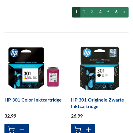
1
2
3
4
5
6
>
HP 301 Color Inktcartridge
HP 301 Originele Zwarte
Inktcartridge
32
,99
26
,99