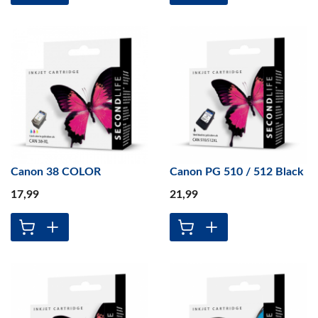
Canon 38 COLOR
Canon PG 510 / 512 Black
17
,99
21
,99