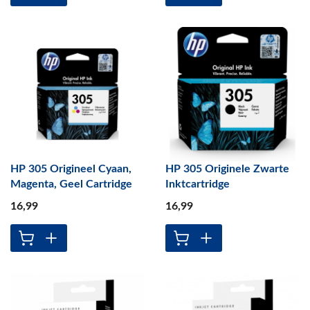
HP 305 Origineel Cyaan,
HP 305 Originele Zwarte
Magenta, Geel Cartridge
Inktcartridge
16
,99
16
,99