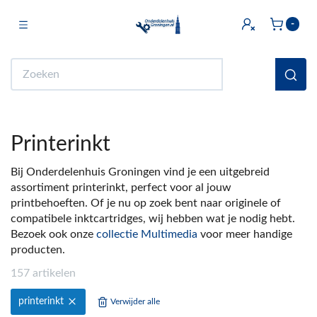
Toggle navigation
-
bmenu (Licht & Elektra)
Zoeken
bmenu (Doe het zelf)
bmenu (Multimedia)
Printerinkt
ubmenu (Huishouden en Wonen)
Bij Onderdelenhuis Groningen vind je een uitgebreid
bmenu (Sanitair)
assortiment printerinkt, perfect voor al jouw
printbehoeften. Of je nu op zoek bent naar originele of
ubmenu (Keuken)
compatibele inktcartridges, wij hebben wat je nodig hebt.
bmenu (Fiets)
Bezoek ook onze
collectie Multimedia
voor meer handige
producten.
ubmenu (Auto)
157 artikelen
ubmenu (Witgoed Onderdelen)
printerinkt
Verwijder alle