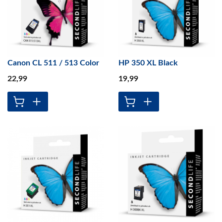
Canon CL 511 / 513 Color
HP 350 XL Black
22
,99
19
,99