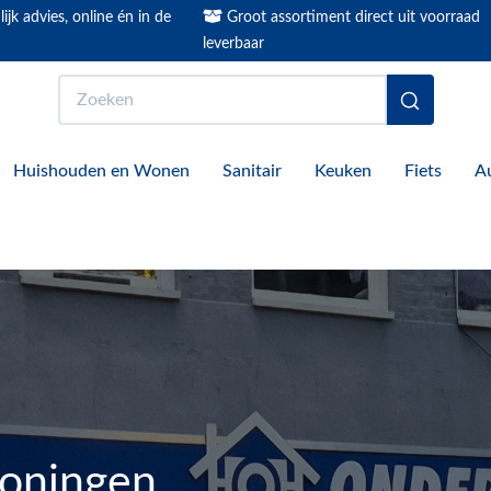
ijk advies, online én in de
Groot assortiment direct uit voorraad
leverbaar
Zoeken
Huishouden en Wonen
Sanitair
Keuken
Fiets
A
roningen