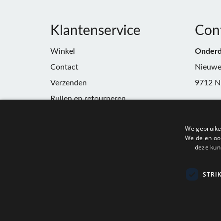
Klantenservice
Con
Winkel
Onderd
Contact
Nieuwe
Verzenden
9712 N
Ruilen en retourneren
Telefoo
Algemene voorwaarden
E-mail:
We gebruike
Privacy
winkel
We delen ook
deze kun
KvK:
91
BTW:
N
STRI