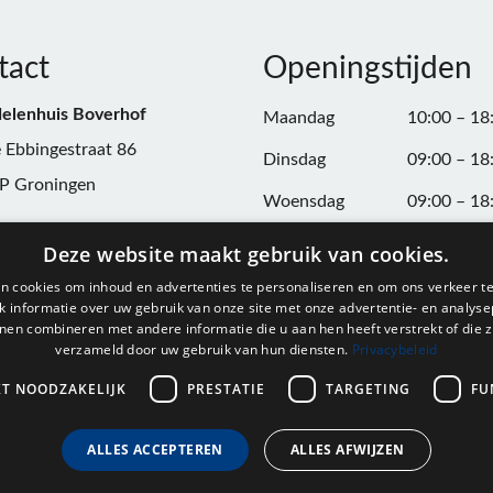
tact
Openingstijden
elenhuis Boverhof
Maandag
10:00 – 18
 Ebbingestraat 86
Dinsdag
09:00 – 18
P Groningen
Woensdag
09:00 – 18
n:
050-3187599
Donderdag
09:00 – 20
Deze website maakt gebruik van cookies.
Vrijdag
09:00 – 18
n cookies om inhoud en advertenties te personaliseren en om ons verkeer te
@onderdelenhuisgroningen.nl
 informatie over uw gebruik van onze site met onze advertentie- en analyse
Zaterdag
09:00 – 17
nen combineren met andere informatie die u aan hen heeft verstrekt of die z
verzameld door uw gebruik van hun diensten.
Privacybeleid
037743
Zondag
Gesloten
L004861667B24
KT NOODZAKELIJK
PRESTATIE
TARGETING
FU
ALLES ACCEPTEREN
ALLES AFWIJZEN