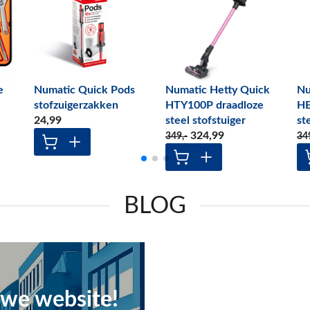
e
Numatic Quick Pods
Numatic Hetty Quick
Nu
stofzuigerzakken
HTY100P draadloze
HE
24
,99
steel stofstuiger
st
324
,99
349
,-
34
BLOG
we website!