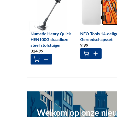
Numatic Henry Quick
NEO Tools 14-delig
HEN100G draadloze
Gereedschapsset
steel stofstuiger
9
,99
324
,99
Welkom op onze nieu