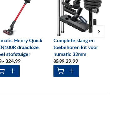
matic Henry Quick
Complete slang en
Noodradio
N100R draadloze
toebehoren kit voor
op Zonne-e
eel stofstuiger
numatic 32mm
Zaklamp
324
,99
29
,99
49
,99
9
,-
35
,99