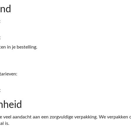
and
:
g
n in je bestelling.
tarieven:
g
mheid
e veel aandacht aan een zorgvuldige verpakking. We verpakken on
l is.