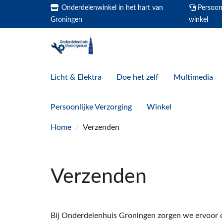
Onderdelenwinkel in het hart van
Persoonl
Groningen
winkel
Licht & Elektra
Doe het zelf
Multimedia
Persoonlijke Verzorging
Winkel
Home
/
Verzenden
Verzenden
Bij Onderdelenhuis Groningen zorgen we ervoor da