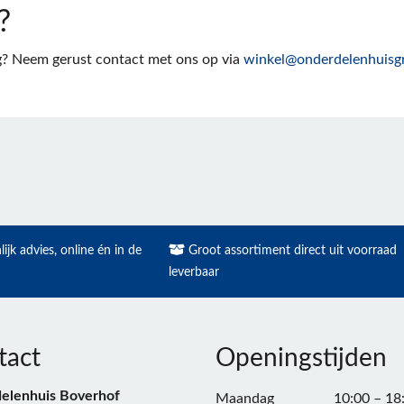
?
ng? Neem gerust contact met ons op via
winkel@onderdelenhuisgr
ijk advies, online én in de
Groot assortiment direct uit voorraad
leverbaar
tact
Openingstijden
elenhuis Boverhof
Maandag
10:00 – 18