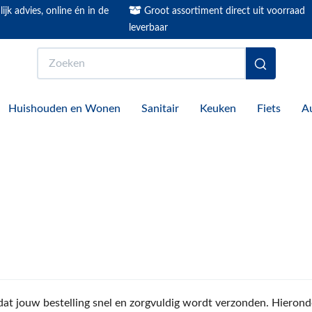
ijk advies, online én in de
Groot assortiment direct uit voorraad
leverbaar
Zoeken
Huishouden en Wonen
Sanitair
Keuken
Fiets
A
t jouw bestelling snel en zorgvuldig wordt verzonden. Hieronder 