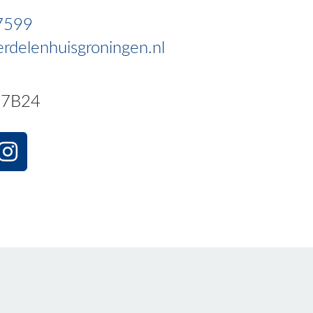
7599
rdelenhuisgroningen.nl
7B24