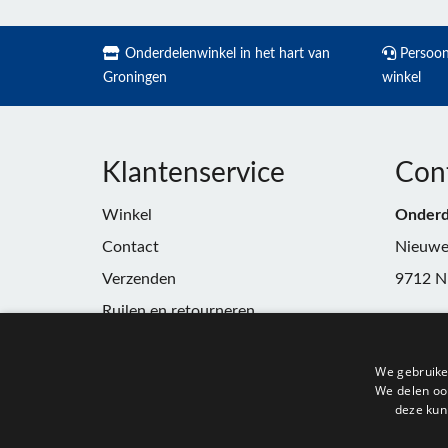
Onderdelenwinkel in het hart van
Persoonl
Groningen
winkel
Klantenservice
Con
Winkel
Onderd
Contact
Nieuwe
Verzenden
9712 N
Ruilen en retourneren
Telefoo
Algemene voorwaarden
E-mail:
We gebruike
Privacy
winkel
We delen ook
deze kun
KvK:
91