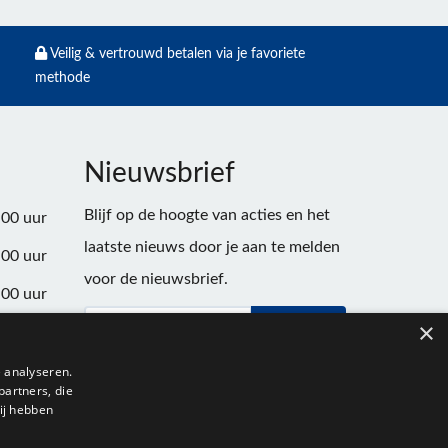
Veilig & vertrouwd betalen via je favoriete
methode
Nieuwsbrief
Blijf op de hoogte van acties en het
:00 uur
laatste nieuws door je aan te melden
:00 uur
voor de nieuwsbrief.
:00 uur
×
Verstuur
:00 uur
:00 uur
 analyseren.
partners, die
:00 uur
ij hebben