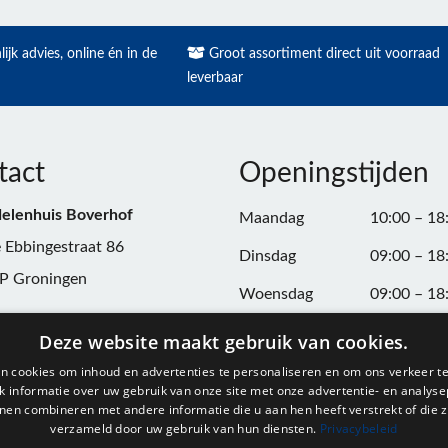
ijk advies, online én in de
Groot assortiment direct uit voorraad
leverbaar
tact
Openingstijden
elenhuis Boverhof
Maandag
10:00 – 18
 Ebbingestraat 86
Dinsdag
09:00 – 18
P Groningen
Woensdag
09:00 – 18
n:
050-3187599
Donderdag
09:00 – 20
Deze website maakt gebruik van cookies.
Vrijdag
09:00 – 18
n cookies om inhoud en advertenties te personaliseren en om ons verkeer te
@onderdelenhuisgroningen.nl
 informatie over uw gebruik van onze site met onze advertentie- en analyse
Zaterdag
09:00 – 17
nen combineren met andere informatie die u aan hen heeft verstrekt of die z
verzameld door uw gebruik van hun diensten.
Privacybeleid
037743
Zondag
Gesloten