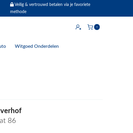
Veilig & vertrouwd betalen via je favoriete
methode
Inloggen
-
Winkelwagen
uto
Witgoed Onderdelen
verhof
at 86