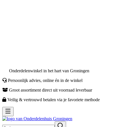
Autolampen
Kabelschoenen
ATO Zekeringen
Olie en Vloeistoffen
Auto Accessoires
Witgoed Onderdelen
Wasmachine Onderdelen
Wasdroger Onderdelen
Koelkast Onderdelen
Vaatwasser Onderdelen
Persoonlijke Verzorging
Winkel
Onderdelenwinkel in het hart van Groningen
Persoonlijk advies, online én in de winkel
Groot assortiment direct uit voorraad leverbaar
Veilig & vertrouwd betalen via je favoriete methode
Toggle navigation
Zoeken