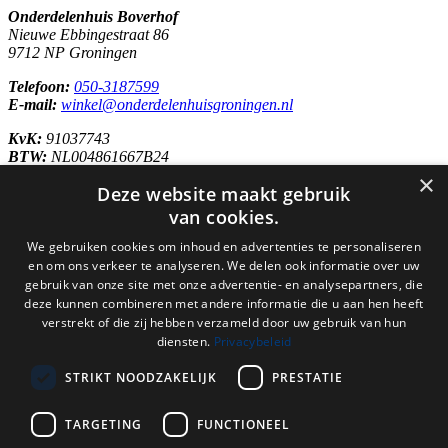
Onderdelenhuis Boverhof
Nieuwe Ebbingestraat 86
9712 NP Groningen
Telefoon:
050-3187599
E-mail:
winkel@onderdelenhuisgroningen.nl
KvK:
91037743
BTW:
NL004861667B24
×
Openingstijden
Deze website maakt gebruik
Maandag
10:00 – 18:00 uur
van cookies.
Dinsdag
09:00 – 18:00 uur
We gebruiken cookies om inhoud en advertenties te personaliseren
Woensdag
09:00 – 18:00 uur
en om ons verkeer te analyseren. We delen ook informatie over uw
Donderdag
09:00 – 20:00 uur
gebruik van onze site met onze advertentie- en analysepartners, die
Vrijdag
09:00 – 18:00 uur
deze kunnen combineren met andere informatie die u aan hen heeft
Zaterdag
09:00 – 17:00 uur
verstrekt of die zij hebben verzameld door uw gebruik van hun
diensten.
Privacybeleid
Zondag
Gesloten
Nieuwsbrief
STRIKT NOODZAKELIJK
PRESTATIE
Blijf op de hoogte van acties en het laatste nieuws door je aan te
melden voor de nieuwsbrief.
TARGETING
FUNCTIONEEL