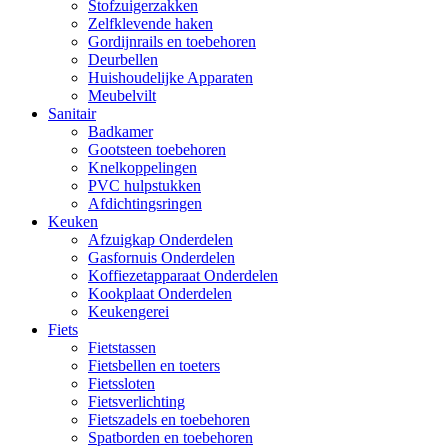
Stofzuigerzakken
Zelfklevende haken
Gordijnrails en toebehoren
Deurbellen
Huishoudelijke Apparaten
Meubelvilt
Sanitair
Badkamer
Gootsteen toebehoren
Knelkoppelingen
PVC hulpstukken
Afdichtingsringen
Keuken
Afzuigkap Onderdelen
Gasfornuis Onderdelen
Koffiezetapparaat Onderdelen
Kookplaat Onderdelen
Keukengerei
Fiets
Fietstassen
Fietsbellen en toeters
Fietssloten
Fietsverlichting
Fietszadels en toebehoren
Spatborden en toebehoren