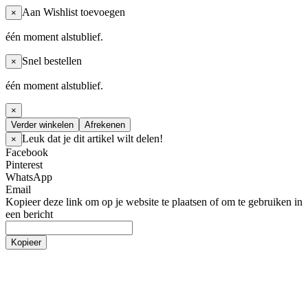
Aan Wishlist toevoegen
×
één moment alstublief.
Snel bestellen
×
één moment alstublief.
×
Verder winkelen
Afrekenen
Leuk dat je dit artikel wilt delen!
×
Facebook
Pinterest
WhatsApp
Email
Kopieer deze link om op je website te plaatsen of om te gebruiken in
een bericht
Kopieer
Licht & Elektra
Apparaat snoeren
Lampen
Dimmers