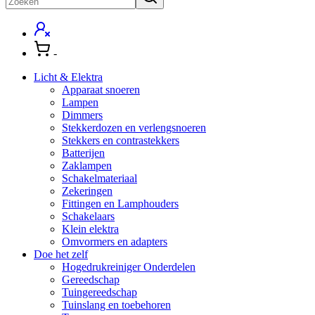
Inloggen
-
Winkelwagen
Licht & Elektra
Apparaat snoeren
Lampen
Dimmers
Stekkerdozen en verlengsnoeren
Stekkers en contrastekkers
Batterijen
Zaklampen
Schakelmateriaal
Zekeringen
Fittingen en Lamphouders
Schakelaars
Klein elektra
Omvormers en adapters
Doe het zelf
Hogedrukreiniger Onderdelen
Gereedschap
Tuingereedschap
Tuinslang en toebehoren