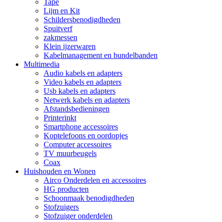
Tape
Lijm en Kit
Schildersbenodigdheden
Spuitverf
zakmessen
Klein ijzerwaren
Kabelmanagement en bundelbanden
Multimedia
Audio kabels en adapters
Video kabels en adapters
Usb kabels en adapters
Netwerk kabels en adapters
Afstandsbedieningen
Printerinkt
Smartphone accessoires
Koptelefoons en oordopjes
Computer accessoires
TV muurbeugels
Coax
Huishouden en Wonen
Airco Onderdelen en accessoires
HG producten
Schoonmaak benodigdheden
Stofzuigers
Stofzuiger onderdelen