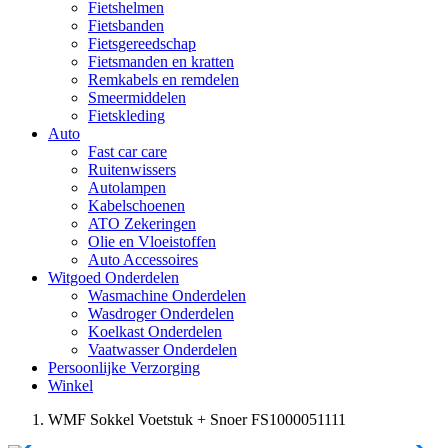
Fietshelmen
Fietsbanden
Fietsgereedschap
Fietsmanden en kratten
Remkabels en remdelen
Smeermiddelen
Fietskleding
Auto
Fast car care
Ruitenwissers
Autolampen
Kabelschoenen
ATO Zekeringen
Olie en Vloeistoffen
Auto Accessoires
Witgoed Onderdelen
Wasmachine Onderdelen
Wasdroger Onderdelen
Koelkast Onderdelen
Vaatwasser Onderdelen
Persoonlijke Verzorging
Winkel
WMF Sokkel Voetstuk + Snoer FS1000051111