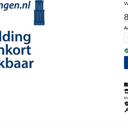
W
A
m