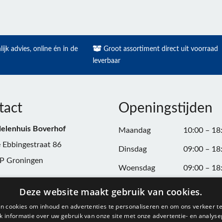
ijk advies, online én in de
Groot assortiment direct uit voorraad
leverbaar
tact
Openingstijden
elenhuis Boverhof
Maandag
10:00 – 18
 Ebbingestraat 86
Dinsdag
09:00 – 18
P Groningen
Woensdag
09:00 – 18
n:
050-3187599
Donderdag
09:00 – 20
Deze website maakt gebruik van cookies.
Vrijdag
09:00 – 18
n cookies om inhoud en advertenties te personaliseren en om ons verkeer te
@onderdelenhuisgroningen.nl
 informatie over uw gebruik van onze site met onze advertentie- en analyse