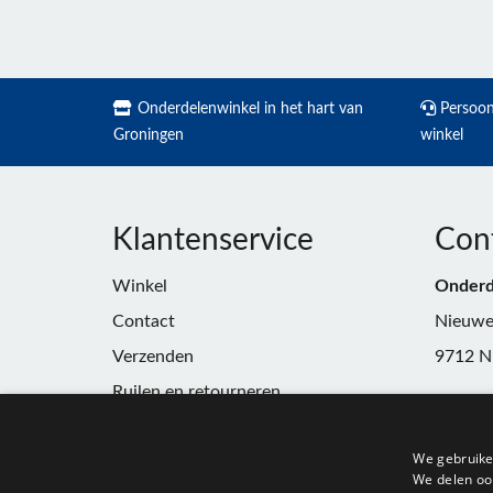
Onderdelenwinkel in het hart van
Persoonl
Groningen
winkel
Klantenservice
Con
Winkel
Onderd
Contact
Nieuwe
Verzenden
9712 N
Ruilen en retourneren
Telefoo
Algemene voorwaarden
E-mail:
We gebruike
Privacy
winkel
We delen ook