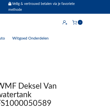
Veilig & vertrouwd betalen via je favoriete
methode
Inloggen
-
Winkelwagen
uto
Witgoed Onderdelen
WMF Deksel Van
watertank
FS1000050589