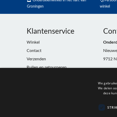
Onderdelenwinkel in het hart van
Persoonl
Groningen
winkel
Klantenservice
Con
Winkel
Onderd
Contact
Nieuwe
Verzenden
9712 N
Ruilen en retourneren
Telefoo
Algemene voorwaarden
E-mail:
We gebruike
Privacy
winkel
We delen ook
deze kun
KvK:
91
BTW:
N
STRI