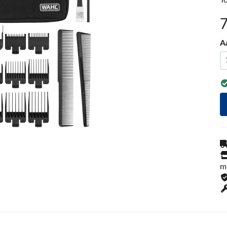
T
A
m