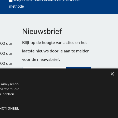
Veilig & vertrouwd betalen via je favoriete
methode
Nieuwsbrief
Blijf op de hoogte van acties en het
:00 uur
laatste nieuws door je aan te melden
:00 uur
voor de nieuwsbrief.
:00 uur
×
Verstuur
:00 uur
:00 uur
 analyseren.
partners, die
:00 uur
ij hebben
NCTIONEEL