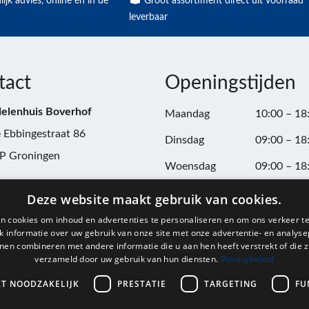
ijk advies, online én in de
Groot assortiment direct uit voorraad
leverbaar
tact
Openingstijden
elenhuis Boverhof
Maandag
10:00 – 18
 Ebbingestraat 86
Dinsdag
09:00 – 18
P Groningen
Woensdag
09:00 – 18
n:
050-3187599
Donderdag
09:00 – 20
Deze website maakt gebruik van cookies.
Vrijdag
09:00 – 18
n cookies om inhoud en advertenties te personaliseren en om ons verkeer te
@onderdelenhuisgroningen.nl
 informatie over uw gebruik van onze site met onze advertentie- en analyse
Zaterdag
09:00 – 17
nen combineren met andere informatie die u aan hen heeft verstrekt of die z
verzameld door uw gebruik van hun diensten.
Privacybeleid
037743
Zondag
Gesloten
L004861667B24
KT NOODZAKELIJK
PRESTATIE
TARGETING
FU