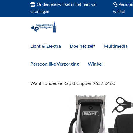
Onderdelenwinkel in het hart van
Persoonl
Groningen
winkel
Licht & Elektra
Doe het zelf
Multimedia
Persoonlijke Verzorging
Winkel
Wahl Tondeuse Rapid Clipper 9657.0460