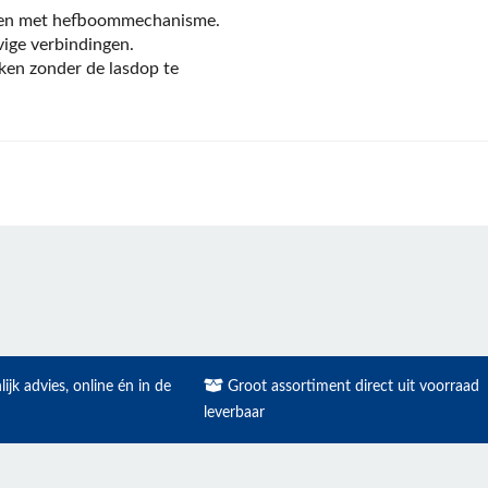
iten met hefboommechanisme.
vige verbindingen.
en zonder de lasdop te
ijk advies, online én in de
Groot assortiment direct uit voorraad
leverbaar