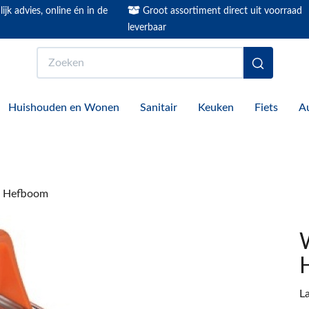
ijk advies, online én in de
Groot assortiment direct uit voorraad
leverbaar
Zoeken
Huishouden en Wonen
Sanitair
Keuken
Fiets
A
p Hefboom
L