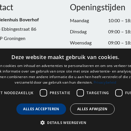
tact
Openingstijden
elenhuis Boverhof
Maandag
10:00 – 18
 Ebbingestraat 86
Dinsdag
09:00 – 18
P Groningen
Woensdag
09:00 – 18
n:
050-3187599
Donderdag
09:00 – 20
Deze website maakt gebruik van cookies.
Vrijdag
09:00 – 18
n cookies om inhoud en advertenties te personaliseren en om ons verkeer te
@onderdelenhuisgroningen.nl
 informatie over uw gebruik van onze site met onze advertentie- en analyse
Zaterdag
09:00 – 17
nen combineren met andere informatie die u aan hen heeft verstrekt of die z
verzameld door uw gebruik van hun diensten.
Privacybeleid
037743
Zondag
Gesloten
L004861667B24
KT NOODZAKELIJK
PRESTATIE
TARGETING
FU
ALLES ACCEPTEREN
ALLES AFWIJZEN
DETAILS WEERGEVEN