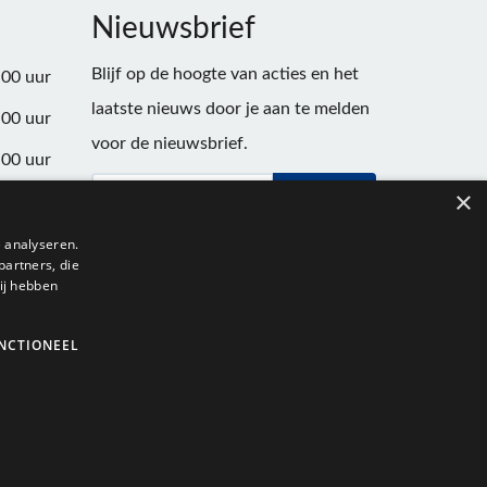
Nieuwsbrief
Blijf op de hoogte van acties en het
:00 uur
laatste nieuws door je aan te melden
:00 uur
voor de nieuwsbrief.
:00 uur
×
Verstuur
:00 uur
:00 uur
 analyseren.
partners, die
:00 uur
ij hebben
NCTIONEEL