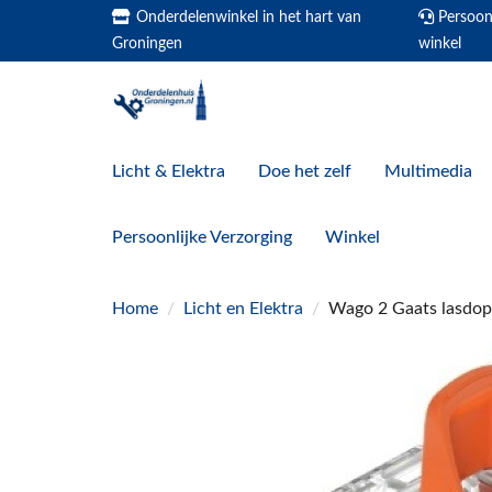
Onderdelenwinkel in het hart van
Persoonl
Groningen
winkel
Licht & Elektra
Doe het zelf
Multimedia
Persoonlijke Verzorging
Winkel
Home
/
Licht en Elektra
/
Wago 2 Gaats lasdo