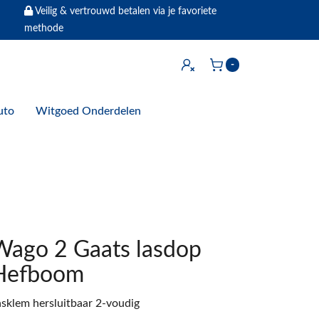
Veilig & vertrouwd betalen via je favoriete
methode
Inloggen
-
Winkelwagen
uto
Witgoed Onderdelen
Wago 2 Gaats lasdop
Hefboom
asklem hersluitbaar 2-voudig