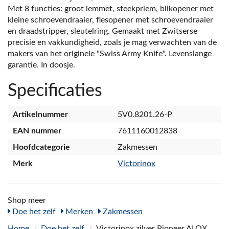
Met 8 functies: groot lemmet, steekpriem, blikopener met
kleine schroevendraaier, flesopener met schroevendraaier
en draadstripper, sleutelring. Gemaakt met Zwitserse
precisie en vakkundigheid, zoals je mag verwachten van de
makers van het originele "Swiss Army Knife". Levenslange
garantie. In doosje.
Specificaties
Artikelnummer
5V0.8201.26-P
EAN nummer
7611160012838
Hoofdcategorie
Zakmessen
Merk
Victorinox
Shop meer
Doe het zelf
Merken
Zakmessen
Home
/
Doe het zelf
/
Victorinox zilver Pioneer ALOX