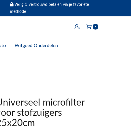
Veilig & vertrouwd betalen via je favoriete
methode
Inloggen
-
Winkelwagen
uto
Witgoed Onderdelen
niverseel microfilter
voor stofzuigers
25x20cm