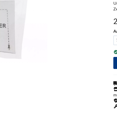
U
Z
A
m