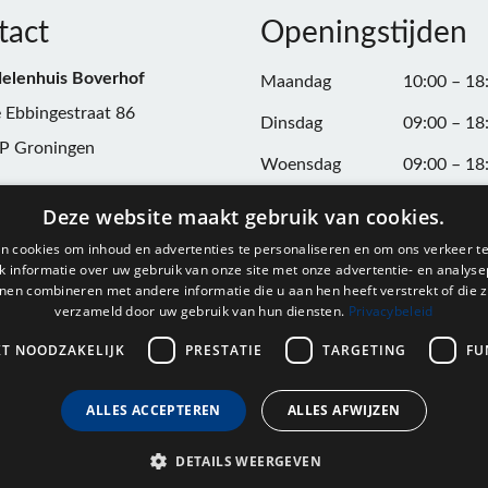
tact
Openingstijden
elenhuis Boverhof
Maandag
10:00 – 18
 Ebbingestraat 86
Dinsdag
09:00 – 18
P Groningen
Woensdag
09:00 – 18
n:
050-3187599
Donderdag
09:00 – 20
Deze website maakt gebruik van cookies.
Vrijdag
09:00 – 18
n cookies om inhoud en advertenties te personaliseren en om ons verkeer te
@onderdelenhuisgroningen.nl
 informatie over uw gebruik van onze site met onze advertentie- en analyse
Zaterdag
09:00 – 17
nen combineren met andere informatie die u aan hen heeft verstrekt of die z
verzameld door uw gebruik van hun diensten.
Privacybeleid
037743
Zondag
Gesloten
L004861667B24
KT NOODZAKELIJK
PRESTATIE
TARGETING
FU
ALLES ACCEPTEREN
ALLES AFWIJZEN
DETAILS WEERGEVEN