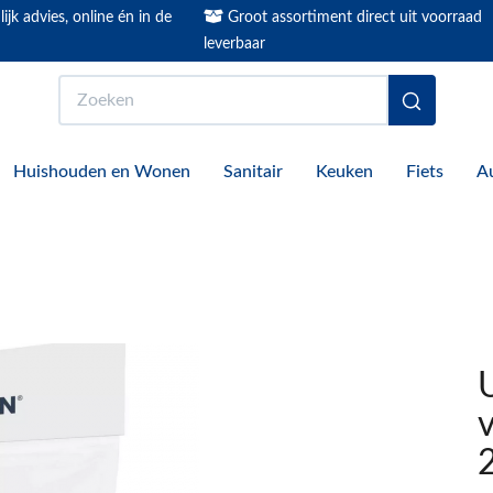
ijk advies, online én in de
Groot assortiment direct uit voorraad
leverbaar
Zoeken
Huishouden en Wonen
Sanitair
Keuken
Fiets
A
U