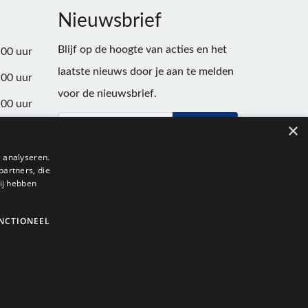
Nieuwsbrief
Blijf op de hoogte van acties en het
:00 uur
laatste nieuws door je aan te melden
:00 uur
voor de nieuwsbrief.
:00 uur
×
Verstuur
:00 uur
:00 uur
 analyseren.
partners, die
:00 uur
ij hebben
NCTIONEEL