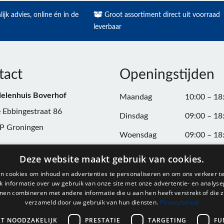
ijk advies, online én in de
Groot assortiment direct uit voorraad
leverbaar
tact
Openingstijden
elenhuis Boverhof
Maandag
10:00 – 18
 Ebbingestraat 86
Dinsdag
09:00 – 18
P Groningen
Woensdag
09:00 – 18
n:
050-3187599
Donderdag
09:00 – 20
Deze website maakt gebruik van cookies.
Vrijdag
09:00 – 18
n cookies om inhoud en advertenties te personaliseren en om ons verkeer te
@onderdelenhuisgroningen.nl
 informatie over uw gebruik van onze site met onze advertentie- en analyse
Zaterdag
09:00 – 17
nen combineren met andere informatie die u aan hen heeft verstrekt of die z
verzameld door uw gebruik van hun diensten.
Privacybeleid
037743
Zondag
Gesloten
L004861667B24
KT NOODZAKELIJK
PRESTATIE
TARGETING
FU