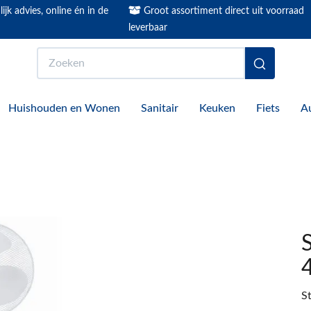
ijk advies, online én in de
Groot assortiment direct uit voorraad
leverbaar
Zoeken
Huishouden en Wonen
Sanitair
Keuken
Fiets
A
S
St