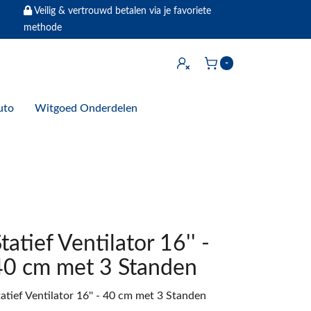
Veilig & vertrouwd betalen via je favoriete
methode
Inloggen
-
Winkelwagen
uto
Witgoed Onderdelen
tatief Ventilator 16'' -
40 cm met 3 Standen
atief Ventilator 16'' - 40 cm met 3 Standen