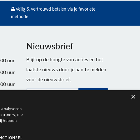
Veilig & vertrouwd betalen via je favoriete
methode
Nieuwsbrief
Blijf op de hoogte van acties en het
:00 uur
laatste nieuws door je aan te melden
:00 uur
voor de nieuwsbrief.
:00 uur
×
Verstuur
:00 uur
:00 uur
 analyseren.
partners, die
:00 uur
ij hebben
NCTIONEEL