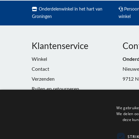
Onderdelenwinkel in het hart van
Persoonl
Groningen
winkel
Klantenservice
Con
Winkel
Onderd
Contact
Nieuwe
Verzenden
9712 N
Ruilen en retourneren
Telefoo
Algemene voorwaarden
E-mail:
We gebruike
Privacy
winkel
We delen ook
deze kun
KvK:
91
BTW:
N
STRI