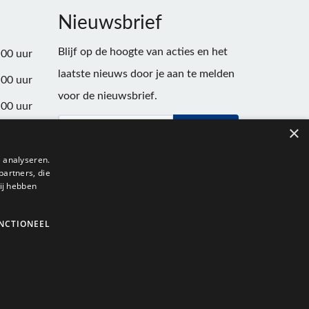
Nieuwsbrief
Blijf op de hoogte van acties en het
:00 uur
laatste nieuws door je aan te melden
:00 uur
voor de nieuwsbrief.
:00 uur
×
Verstuur
:00 uur
:00 uur
 analyseren.
partners, die
:00 uur
ij hebben
NCTIONEEL