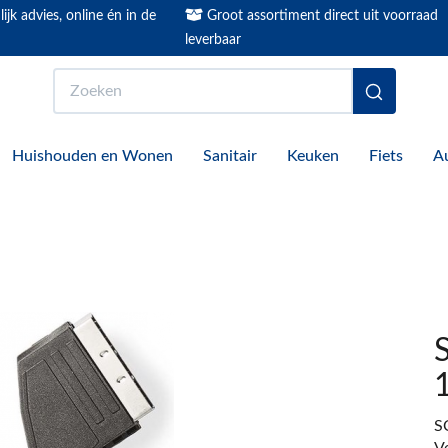
ijk advies, online én in de
Groot assortiment direct uit voorraad
leverbaar
Zoeken
Huishouden en Wonen
Sanitair
Keuken
Fiets
A
S