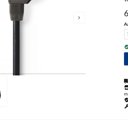
V
A
m