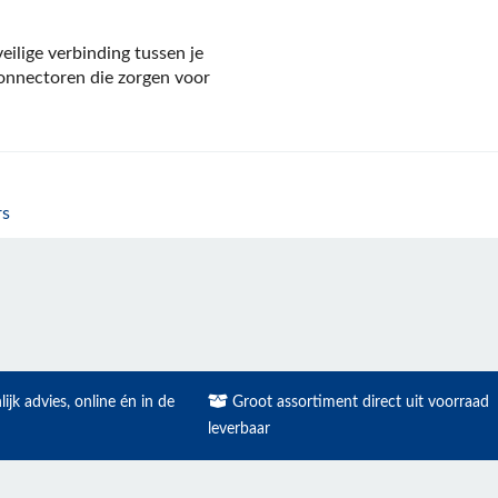
ilige verbinding tussen je
connectoren die zorgen voor
rs
ijk advies, online én in de
Groot assortiment direct uit voorraad
leverbaar