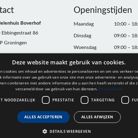
tact
Openingstijden
elenhuis Boverhof
Maandag
10:00 – 18
 Ebbingestraat 86
Dinsdag
09:00 – 18
P Groningen
Woensdag
09:00 – 18
n:
050-3187599
Donderdag
09:00 – 20
Deze website maakt gebruik van cookies.
Vrijdag
09:00 – 18
n cookies om inhoud en advertenties te personaliseren en om ons verkeer te
@onderdelenhuisgroningen.nl
 informatie over uw gebruik van onze site met onze advertentie- en analyse
Zaterdag
09:00 – 17
nen combineren met andere informatie die u aan hen heeft verstrekt of die z
verzameld door uw gebruik van hun diensten.
Privacybeleid
037743
Zondag
Gesloten
L004861667B24
KT NOODZAKELIJK
PRESTATIE
TARGETING
FU
ALLES ACCEPTEREN
ALLES AFWIJZEN
DETAILS WEERGEVEN