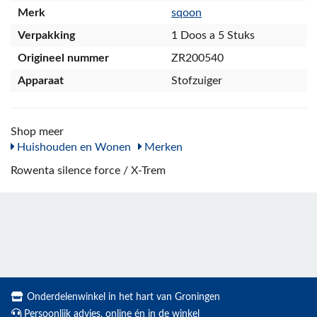
Merk
sqoon
Verpakking
1 Doos a 5 Stuks
Origineel nummer
ZR200540
Apparaat
Stofzuiger
Shop meer
Huishouden en Wonen
Merken
Rowenta silence force / X-Trem
Onderdelenwinkel in het hart van Groningen
Persoonlijk advies, online én in de winkel