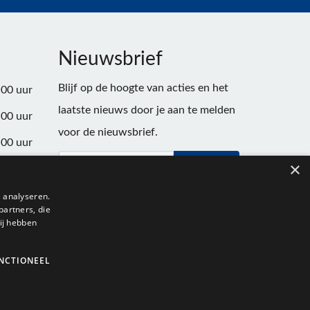
Nieuwsbrief
Blijf op de hoogte van acties en het
:00 uur
laatste nieuws door je aan te melden
:00 uur
voor de nieuwsbrief.
:00 uur
×
Verstuur
:00 uur
:00 uur
 analyseren.
partners, die
:00 uur
ij hebben
NCTIONEEL