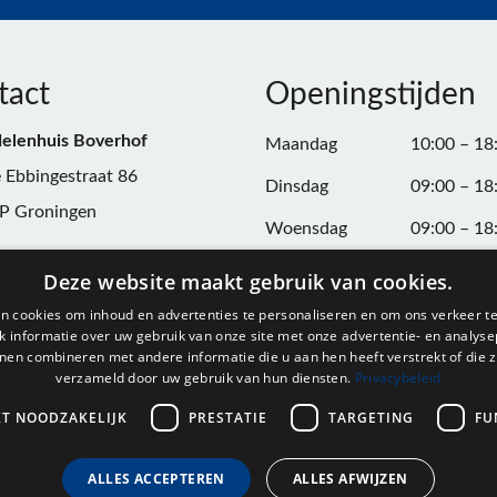
tact
Openingstijden
elenhuis Boverhof
Maandag
10:00 – 18
 Ebbingestraat 86
Dinsdag
09:00 – 18
P Groningen
Woensdag
09:00 – 18
n:
050-3187599
Donderdag
09:00 – 20
Deze website maakt gebruik van cookies.
Vrijdag
09:00 – 18
n cookies om inhoud en advertenties te personaliseren en om ons verkeer te
@onderdelenhuisgroningen.nl
 informatie over uw gebruik van onze site met onze advertentie- en analyse
Zaterdag
09:00 – 17
nen combineren met andere informatie die u aan hen heeft verstrekt of die z
verzameld door uw gebruik van hun diensten.
Privacybeleid
037743
Zondag
Gesloten
L004861667B24
KT NOODZAKELIJK
PRESTATIE
TARGETING
FU
ALLES ACCEPTEREN
ALLES AFWIJZEN