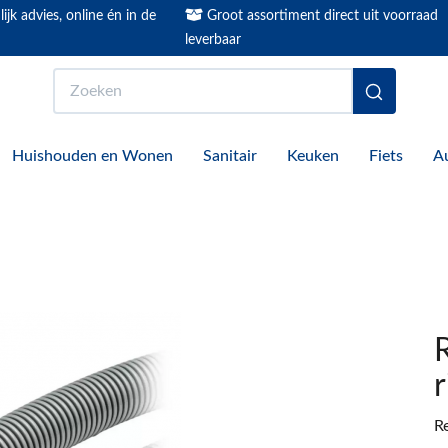
ijk advies, online én in de
Groot assortiment direct uit voorraad
leverbaar
Zoeken
Huishouden en Wonen
Sanitair
Keuken
Fiets
A
R
Re