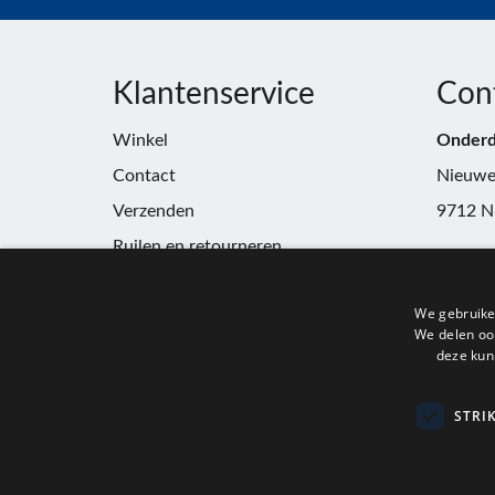
Klantenservice
Con
Winkel
Onderd
Contact
Nieuwe
Verzenden
9712 N
Ruilen en retourneren
Telefoo
Algemene voorwaarden
E-mail:
We gebruike
Privacy
winkel
We delen ook
deze kun
KvK:
91
BTW:
N
STRI