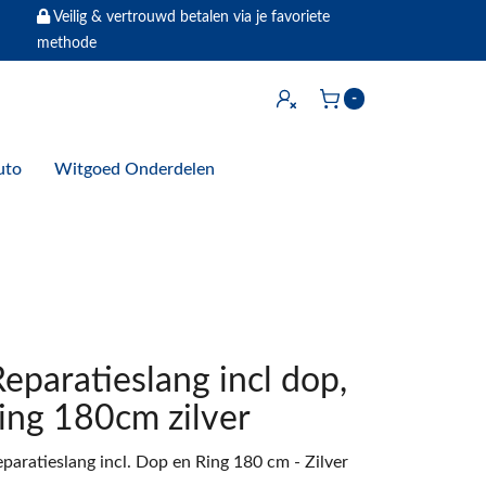
Veilig & vertrouwd betalen via je favoriete
methode
Inloggen
-
Winkelwagen
uto
Witgoed Onderdelen
eparatieslang incl dop,
ring 180cm zilver
paratieslang incl. Dop en Ring 180 cm - Zilver