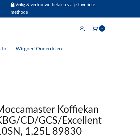
Veilig & vertrouwd betalen via je favoriete
methode
Inloggen
-
Winkelwagen
uto
Witgoed Onderdelen
Moccamaster Koffiekan
KBG/CD/GCS/Excellent
10SN, 1,25L 89830