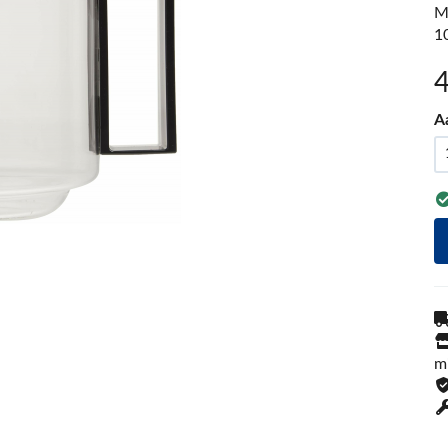
M
1
A
m