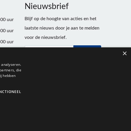
Nieuwsbrief
Blijf op de hoogte van acties en het
:00 uur
laatste nieuws door je aan te melden
:00 uur
voor de nieuwsbrief.
:00 uur
×
Verstuur
:00 uur
:00 uur
 analyseren.
partners, die
:00 uur
ij hebben
NCTIONEEL