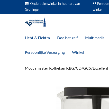
Onderdelenwinkel in het hart van
Persoonl
Groningen
winkel
Licht & Elektra
Doe het zelf
Multimedia
Persoonlijke Verzorging
Winkel
Moccamaster Koffiekan KBG/CD/GCS/Excellent 