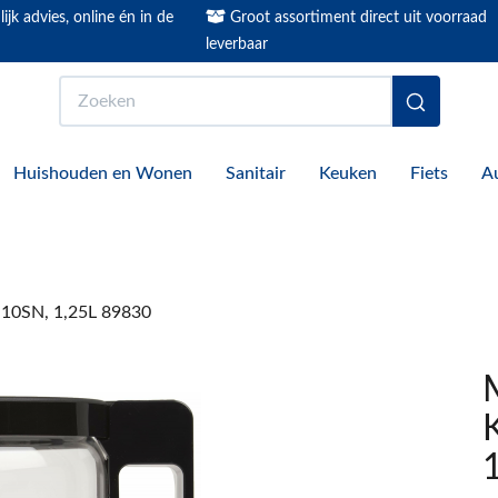
ijk advies, online én in de
Groot assortiment direct uit voorraad
leverbaar
Zoeken
Huishouden en Wonen
Sanitair
Keuken
Fiets
A
10SN, 1,25L 89830