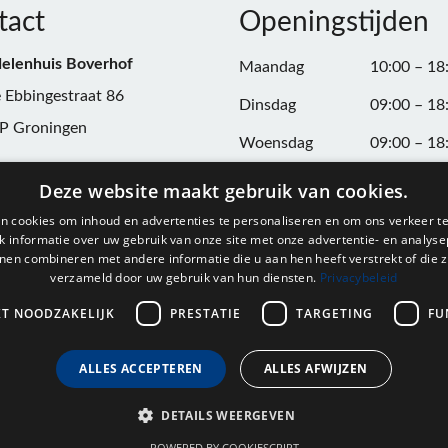
tact
Openingstijden
elenhuis Boverhof
Maandag
10:00 – 18
 Ebbingestraat 86
Dinsdag
09:00 – 18
P Groningen
Woensdag
09:00 – 18
n:
050-3187599
Donderdag
09:00 – 20
Deze website maakt gebruik van cookies.
Vrijdag
09:00 – 18
n cookies om inhoud en advertenties te personaliseren en om ons verkeer te
@onderdelenhuisgroningen.nl
 informatie over uw gebruik van onze site met onze advertentie- en analyse
Zaterdag
09:00 – 17
nen combineren met andere informatie die u aan hen heeft verstrekt of die z
verzameld door uw gebruik van hun diensten.
Privacybeleid
037743
Zondag
Gesloten
L004861667B24
KT NOODZAKELIJK
PRESTATIE
TARGETING
FU
ALLES ACCEPTEREN
ALLES AFWIJZEN
DETAILS WEERGEVEN
POWERED BY COOKIESCRIPT