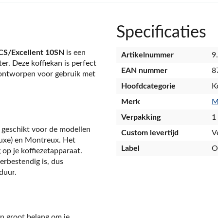
Specificaties
S/Excellent 10SN
is een
Artikelnummer
9
er. Deze koffiekan is perfect
EAN nummer
8
s ontworpen voor gebruik met
Hoofdcategorie
K
Merk
M
Verpakking
1
 geschikt voor de modellen
Custom levertijd
V
uxe) en Montreux. Het
Label
O
 op je koffiezetapparaat.
erbestendig is, dus
duur.
an groot belang om je