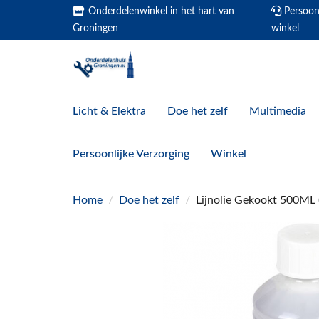
Onderdelenwinkel in het hart van
Persoonl
Groningen
winkel
Licht & Elektra
Doe het zelf
Multimedia
Persoonlijke Verzorging
Winkel
Home
/
Doe het zelf
/
Lijnolie Gekookt 500ML (