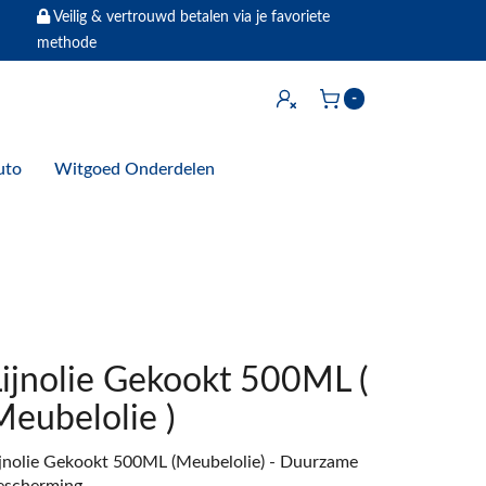
Veilig & vertrouwd betalen via je favoriete
methode
Inloggen
-
Winkelwagen
uto
Witgoed Onderdelen
Lijnolie Gekookt 500ML (
Meubelolie )
ijnolie Gekookt 500ML (Meubelolie) - Duurzame