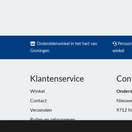
Onderdelenwinkel in het hart van
Persoonl
Groningen
winkel
Klantenservice
Con
Winkel
Onderd
Contact
Nieuwe
Verzenden
9712 N
Ruilen en retourneren
Telefoo
Algemene voorwaarden