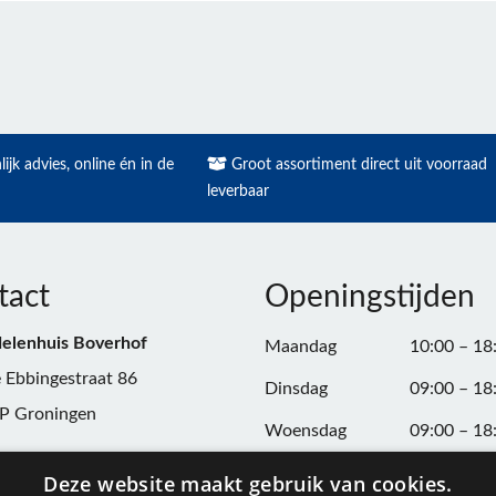
ijk advies, online én in de
Groot assortiment direct uit voorraad
leverbaar
tact
Openingstijden
elenhuis Boverhof
Maandag
10:00 – 18
 Ebbingestraat 86
Dinsdag
09:00 – 18
P Groningen
Woensdag
09:00 – 18
n:
050-3187599
Donderdag
09:00 – 20
Deze website maakt gebruik van cookies.