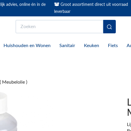
ijk advies, online én in de
Groot assortiment direct uit voorraad
leverbaar
Zoeken
Huishouden en Wonen
Sanitair
Keuken
Fiets
A
 Meubelolie )
L