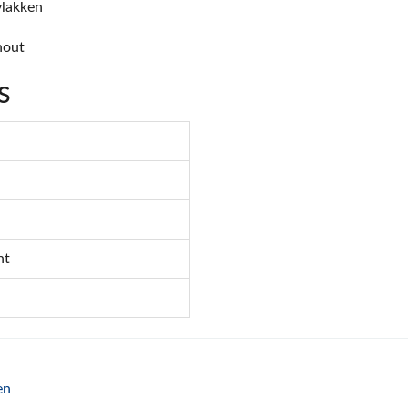
lakken
hout
s
nt
en