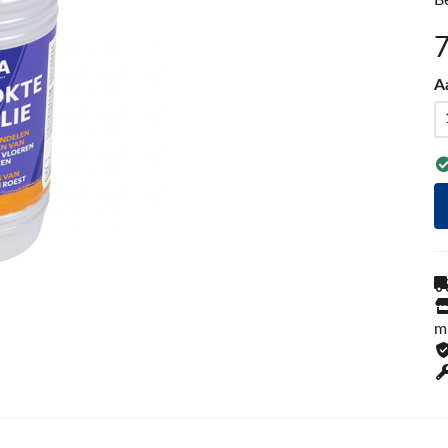
B
A
m