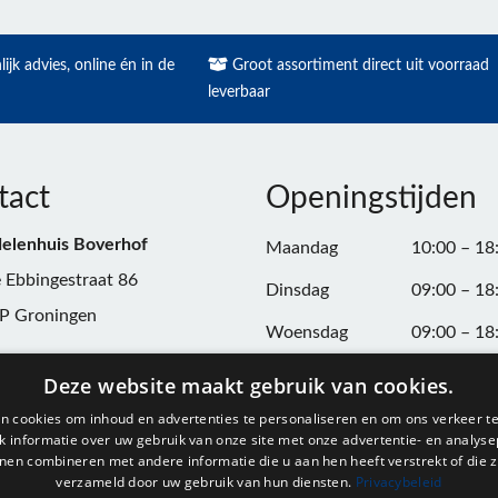
ijk advies, online én in de
Groot assortiment direct uit voorraad
leverbaar
tact
Openingstijden
elenhuis Boverhof
Maandag
10:00 – 18
 Ebbingestraat 86
Dinsdag
09:00 – 18
P Groningen
Woensdag
09:00 – 18
n:
050-3187599
Donderdag
09:00 – 20
Deze website maakt gebruik van cookies.
Vrijdag
09:00 – 18
n cookies om inhoud en advertenties te personaliseren en om ons verkeer te
@onderdelenhuisgroningen.nl
 informatie over uw gebruik van onze site met onze advertentie- en analyse
Zaterdag
09:00 – 17
nen combineren met andere informatie die u aan hen heeft verstrekt of die z
verzameld door uw gebruik van hun diensten.
Privacybeleid
037743