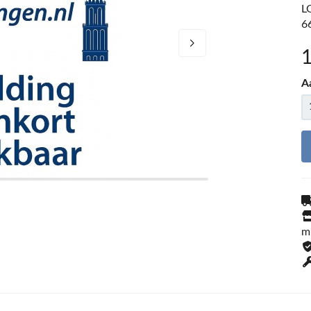
L
6
A
m