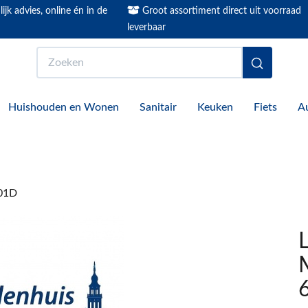
ijk advies, online én in de
Groot assortiment direct uit voorraad
leverbaar
Zoeken
Huishouden en Wonen
Sanitair
Keuken
Fiets
A
001D