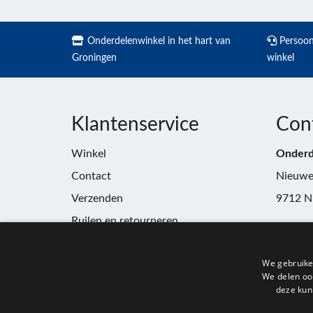
Onderdelenwinkel in het hart van
Persoonl
Groningen
winkel
Klantenservice
Con
Winkel
Onderd
Contact
Nieuwe
Verzenden
9712 N
Ruilen en retourneren
Telefoo
Algemene voorwaarden
E-mail:
We gebruike
Privacy
winkel
We delen ook
deze kun
KvK:
91