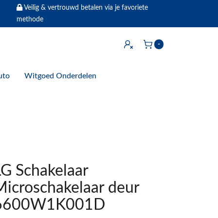
Veilig & vertrouwd betalen via je favoriete
methode
Inloggen
-
Winkelwagen
uto
Witgoed Onderdelen
LG Schakelaar
Microschakelaar deur
6600W1K001D