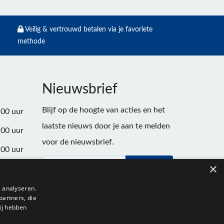
Veilig & vertrouwd betalen via je favoriete
methode
Nieuwsbrief
Blijf op de hoogte van acties en het
:00 uur
laatste nieuws door je aan te melden
:00 uur
voor de nieuwsbrief.
:00 uur
×
Verstuur
:00 uur
:00 uur
 analyseren.
partners, die
:00 uur
ij hebben