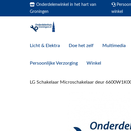
Onderdelenwinkel in het hart van
Persoonl
Groningen
winkel
Licht & Elektra
Doe het zelf
Multimedia
Persoonlijke Verzorging
Winkel
LG Schakelaar Microschakelaar deur 6600W1K