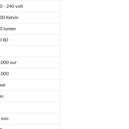
0 - 240 volt
00 Kelvin
0 lumen
I 80
.000 uur
.000
jaar
as
0 mm