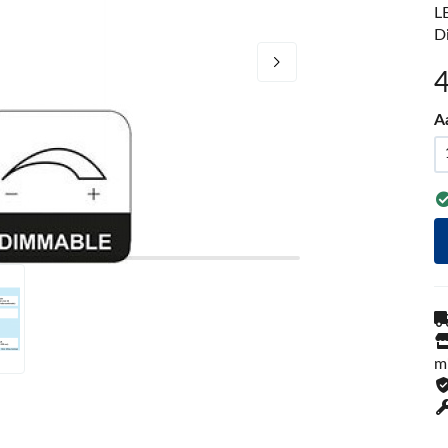
L
D
A
m