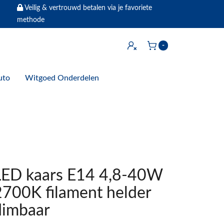
Veilig & vertrouwd betalen via je favoriete
methode
Inloggen
-
Winkelwagen
uto
Witgoed Onderdelen
LED kaars E14 4,8-40W
2700K filament helder
dimbaar