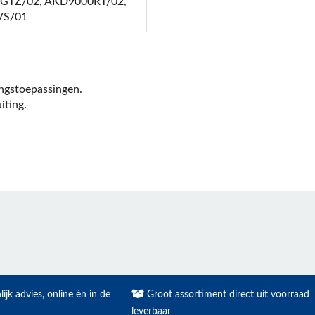
TZ/02, AKD9000RT/02,
VS/01
ingstoepassingen.
iting.
ijk advies, online én in de
Groot assortiment direct uit voorraad
leverbaar