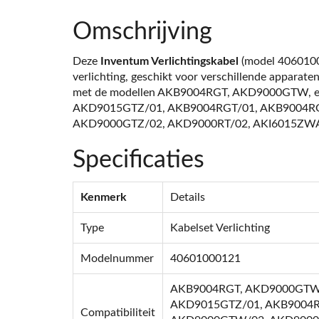
Omschrijving
Deze
Inventum Verlichtingskabel
(model 40601000
verlichting, geschikt voor verschillende apparate
met de modellen AKB9004RGT, AKD9000GTW, e
AKD9015GTZ/01, AKB9004RGT/01, AKB9004R
AKD9000GTZ/02, AKD9000RT/02, AKI6015ZWA/
Specificaties
Kenmerk
Details
Type
Kabelset Verlichting
Modelnummer
40601000121
AKB9004RGT, AKD9000GTW
AKD9015GTZ/01, AKB9004R
Compatibiliteit