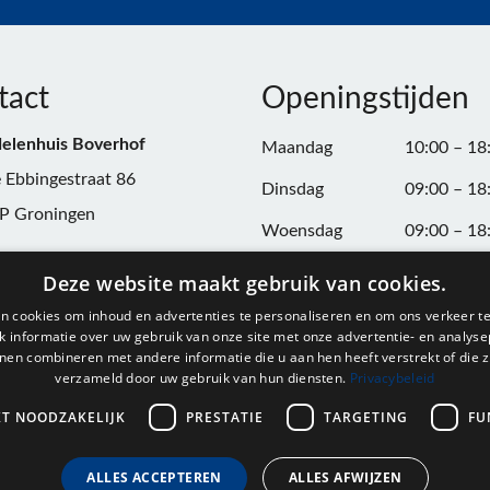
tact
Openingstijden
elenhuis Boverhof
Maandag
10:00 – 18
 Ebbingestraat 86
Dinsdag
09:00 – 18
P Groningen
Woensdag
09:00 – 18
n:
050-3187599
Donderdag
09:00 – 20
Deze website maakt gebruik van cookies.
Vrijdag
09:00 – 18
n cookies om inhoud en advertenties te personaliseren en om ons verkeer te
@onderdelenhuisgroningen.nl
 informatie over uw gebruik van onze site met onze advertentie- en analyse
Zaterdag
09:00 – 17
nen combineren met andere informatie die u aan hen heeft verstrekt of die z
verzameld door uw gebruik van hun diensten.
Privacybeleid
037743
Zondag
Gesloten
L004861667B24
KT NOODZAKELIJK
PRESTATIE
TARGETING
FU
ALLES ACCEPTEREN
ALLES AFWIJZEN