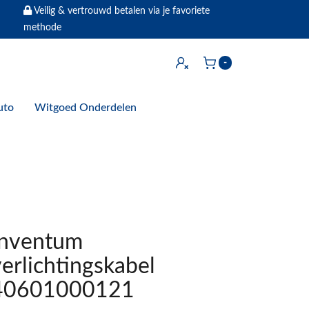
Veilig & vertrouwd betalen via je favoriete
methode
Inloggen
-
Winkelwagen
uto
Witgoed Onderdelen
Inventum
verlichtingskabel
40601000121