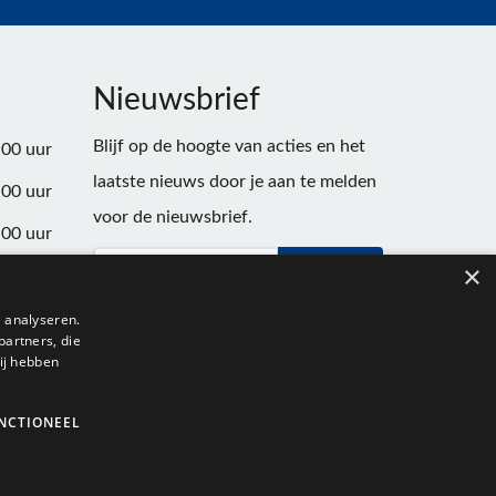
Nieuwsbrief
Blijf op de hoogte van acties en het
:00 uur
laatste nieuws door je aan te melden
:00 uur
voor de nieuwsbrief.
:00 uur
×
Verstuur
:00 uur
:00 uur
 analyseren.
partners, die
:00 uur
ij hebben
NCTIONEEL