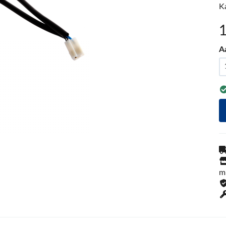
K
A
m