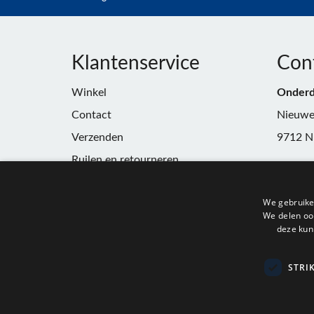
Klantenservice
Con
Winkel
Onderd
Contact
Nieuwe
Verzenden
9712 N
Ruilen en retourneren
Telefoo
Algemene voorwaarden
E-mail:
We gebruike
Privacy
winkel
We delen ook
deze kun
KvK:
91
BTW:
N
STRI