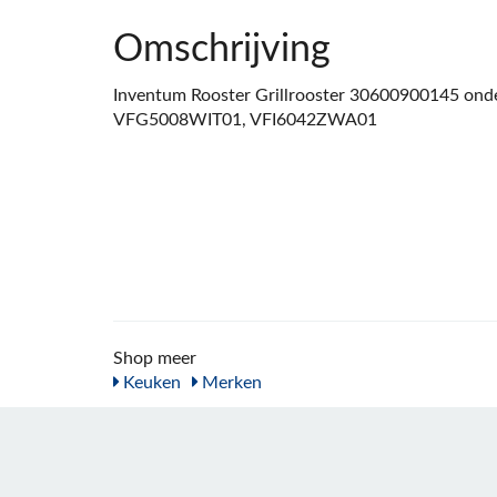
Omschrijving
Inventum Rooster Grillrooster 30600900145 onde
VFG5008WIT01, VFI6042ZWA01
Shop meer
Keuken
Merken