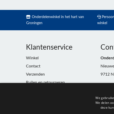
Onderdelenwinkel in het hart van
Persoonl
Groningen
winkel
Klantenservice
Con
Winkel
Onderd
Contact
Nieuwe
Verzenden
9712 N
Ruilen en retourneren
Telefoo
Algemene voorwaarden
E-mail:
We gebruike
Privacy
winkel
We delen ook
deze kun
KvK:
91