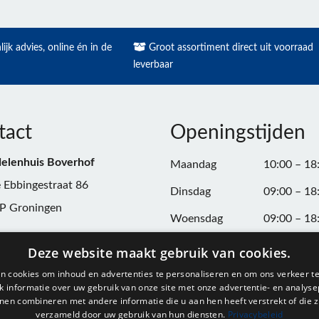
ijk advies, online én in de
Groot assortiment direct uit voorraad
leverbaar
tact
Openingstijden
elenhuis Boverhof
Maandag
10:00 – 18
 Ebbingestraat 86
Dinsdag
09:00 – 18
P Groningen
Woensdag
09:00 – 18
n:
050-3187599
Donderdag
09:00 – 20
Deze website maakt gebruik van cookies.
Vrijdag
09:00 – 18
n cookies om inhoud en advertenties te personaliseren en om ons verkeer te
@onderdelenhuisgroningen.nl
 informatie over uw gebruik van onze site met onze advertentie- en analyse
Zaterdag
09:00 – 17
nen combineren met andere informatie die u aan hen heeft verstrekt of die z
verzameld door uw gebruik van hun diensten.
Privacybeleid
037743