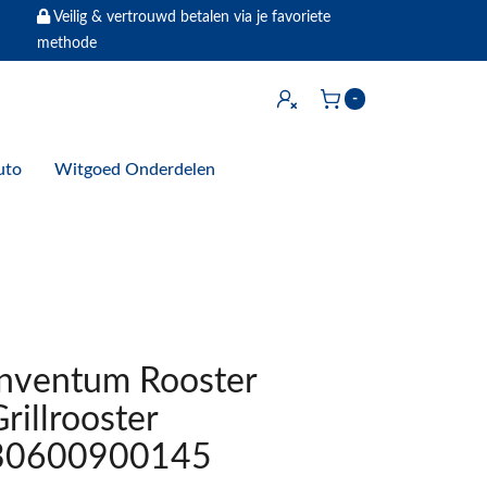
Veilig & vertrouwd betalen via je favoriete
methode
Inloggen
-
Winkelwagen
uto
Witgoed Onderdelen
Inventum Rooster
rillrooster
30600900145