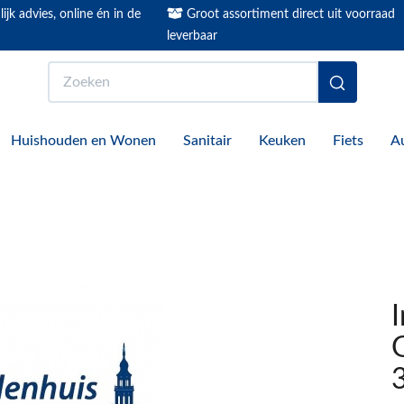
ijk advies, online én in de
Groot assortiment direct uit voorraad
leverbaar
Zoeken
Huishouden en Wonen
Sanitair
Keuken
Fiets
A
G