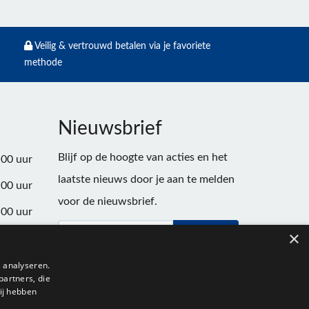
Veilig & vertrouwd betalen via je favoriete
methode
Nieuwsbrief
Blijf op de hoogte van acties en het
:00 uur
laatste nieuws door je aan te melden
:00 uur
voor de nieuwsbrief.
:00 uur
×
Verstuur
:00 uur
:00 uur
 analyseren.
partners, die
:00 uur
ij hebben