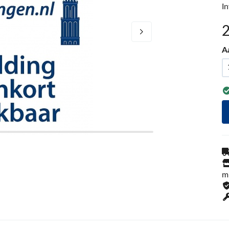
I
A
m