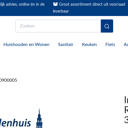
ijk advies, online én in de
Groot assortiment direct uit voorraad
leverbaar
Zoeken
Huishouden en Wonen
Sanitair
Keuken
Fiets
A
00900005