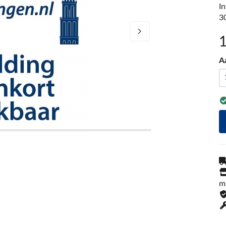
I
3
A
m