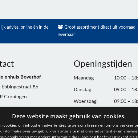
ijk advies, online én in de
Groot assortiment direct uit voorraad
leverbaar
tact
Openingstijden
elenhuis Boverhof
Maandag
10:00 – 18
 Ebbingestraat 86
Dinsdag
09:00 – 18
P Groningen
Woensdag
09:00 – 18
n:
050-3187599
Donderdag
09:00 – 20
Deze website maakt gebruik van cookies.
Vrijdag
09:00 – 18
n cookies om inhoud en advertenties te personaliseren en om ons verkeer te
@onderdelenhuisgroningen.nl
 informatie over uw gebruik van onze site met onze advertentie- en analyse
Zaterdag
09:00 – 17
nen combineren met andere informatie die u aan hen heeft verstrekt of die z