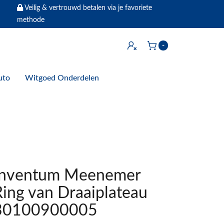
Veilig & vertrouwd betalen via je favoriete
methode
Inloggen
-
Winkelwagen
uto
Witgoed Onderdelen
Inventum Meenemer
Ring van Draaiplateau
30100900005