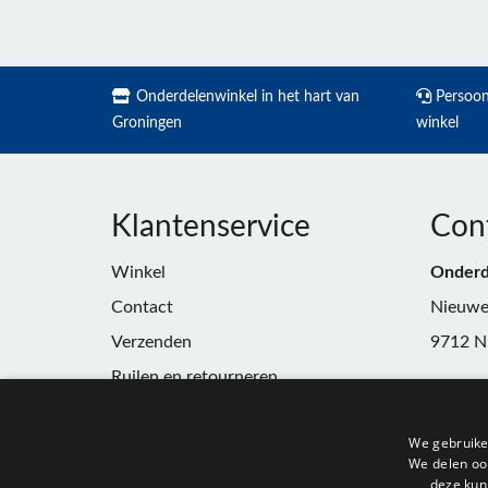
Onderdelenwinkel in het hart van
Persoonl
Groningen
winkel
Klantenservice
Con
Winkel
Onderd
Contact
Nieuwe
Verzenden
9712 N
Ruilen en retourneren
Telefoo
Algemene voorwaarden
E-mail:
We gebruike
Privacy
winkel
We delen ook
deze kun