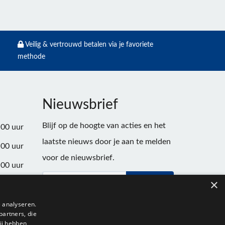
Veilig & vertrouwd betalen via je favoriete
methode
Nieuwsbrief
Blijf op de hoogte van acties en het
:00 uur
laatste nieuws door je aan te melden
:00 uur
voor de nieuwsbrief.
:00 uur
×
Verstuur
:00 uur
:00 uur
 analyseren.
partners, die
:00 uur
ij hebben