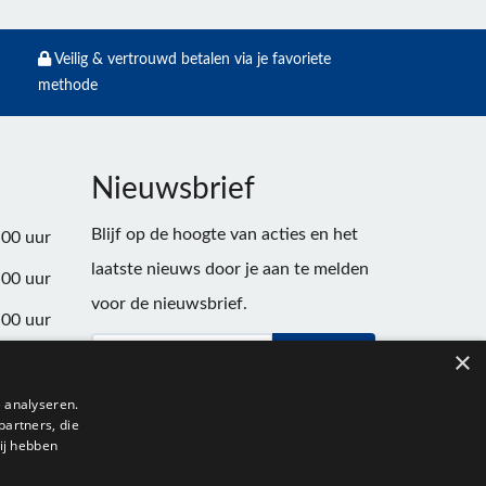
Veilig & vertrouwd betalen via je favoriete
methode
Nieuwsbrief
Blijf op de hoogte van acties en het
:00 uur
laatste nieuws door je aan te melden
:00 uur
voor de nieuwsbrief.
:00 uur
×
Verstuur
:00 uur
:00 uur
 analyseren.
partners, die
:00 uur
ij hebben