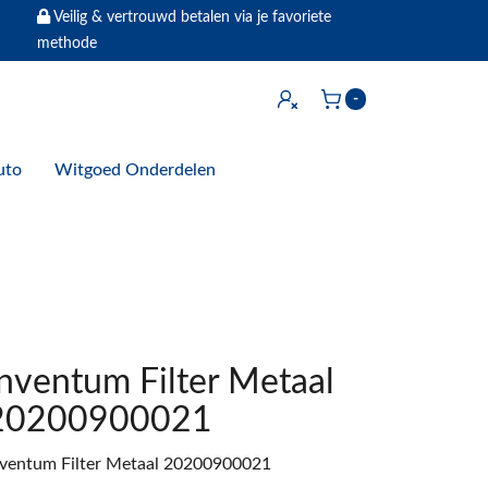
Veilig & vertrouwd betalen via je favoriete
methode
Inloggen
-
Winkelwagen
uto
Witgoed Onderdelen
Inventum Filter Metaal
20200900021
nventum Filter Metaal 20200900021