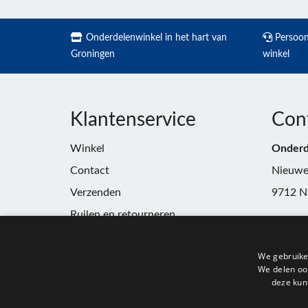
Onderdelenwinkel in het hart van
Persoonl
Groningen
winkel
Klantenservice
Con
Winkel
Onderd
Contact
Nieuwe
Verzenden
9712 N
Ruilen en retourneren
Telefoo
Algemene voorwaarden
E-mail:
We gebruike
Privacy
winkel
We delen ook
deze kun
KvK:
91