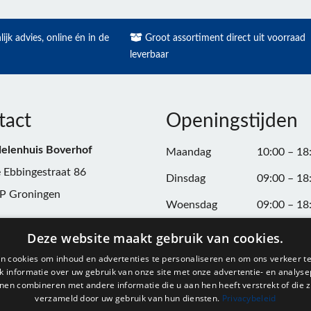
ijk advies, online én in de
Groot assortiment direct uit voorraad
leverbaar
tact
Openingstijden
elenhuis Boverhof
Maandag
10:00 – 18
 Ebbingestraat 86
Dinsdag
09:00 – 18
P Groningen
Woensdag
09:00 – 18
n:
050-3187599
Donderdag
09:00 – 20
Deze website maakt gebruik van cookies.
Vrijdag
09:00 – 18
n cookies om inhoud en advertenties te personaliseren en om ons verkeer te
@onderdelenhuisgroningen.nl
 informatie over uw gebruik van onze site met onze advertentie- en analyse
Zaterdag
09:00 – 17
nen combineren met andere informatie die u aan hen heeft verstrekt of die z
verzameld door uw gebruik van hun diensten.
Privacybeleid
037743
Zondag
Gesloten