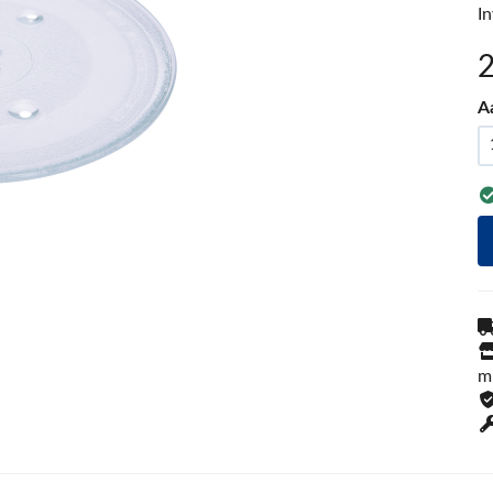
I
A
m