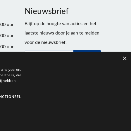
Nieuwsbrief
Blijf op de hoogte van acties en het
:00 uur
laatste nieuws door je aan te melden
:00 uur
voor de nieuwsbrief.
:00 uur
×
Verstuur
:00 uur
:00 uur
 analyseren.
partners, die
:00 uur
ij hebben
NCTIONEEL