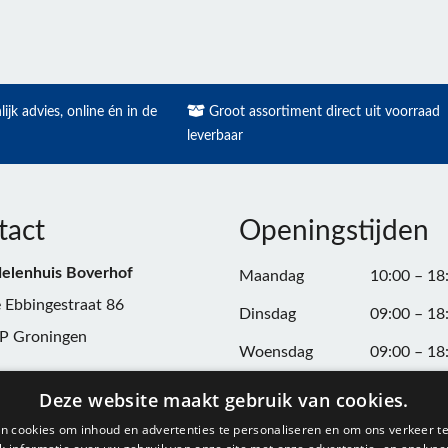
ijk advies, online én in de
Groot assortiment direct uit voorraad
leverbaar
tact
Openingstijden
elenhuis Boverhof
Maandag
10:00 – 18
 Ebbingestraat 86
Dinsdag
09:00 – 18
P Groningen
Woensdag
09:00 – 18
n:
050-3187599
Donderdag
09:00 – 20
Deze website maakt gebruik van cookies.
Vrijdag
09:00 – 18
n cookies om inhoud en advertenties te personaliseren en om ons verkeer te
@onderdelenhuisgroningen.nl