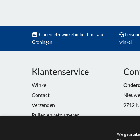
Onderdelenwinkel in het hart van
Persoonl
Groningen
winkel
Klantenservice
Con
Winkel
Onderd
Contact
Nieuwe
Verzenden
9712 N
Ruilen en retourneren
Telefoo
Algemene voorwaarden
E-mail:
We gebruike
Privacy
winkel