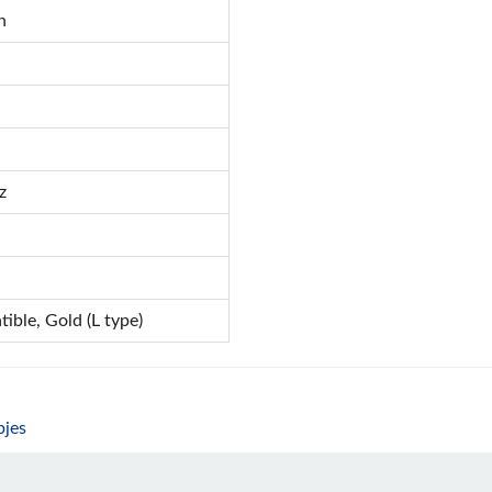
n
z
ible, Gold (L type)
pjes