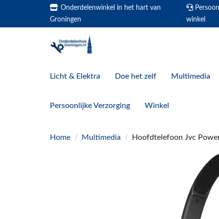
Onderdelenwinkel in het hart van
Persoonl
Groningen
winkel
Licht & Elektra
Doe het zelf
Multimedia
Persoonlijke Verzorging
Winkel
Home
/
Multimedia
/
Hoofdtelefoon Jvc Pow