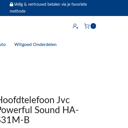
Veilig & vertrouwd betalen via je favoriete
methode
Inloggen
-
Winkelwagen
uto
Witgoed Onderdelen
Hoofdtelefoon Jvc
Powerful Sound HA-
S31M-B