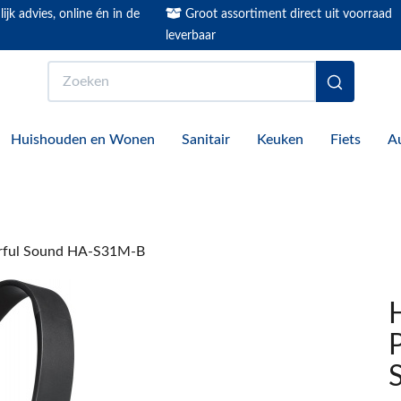
ijk advies, online én in de
Groot assortiment direct uit voorraad
leverbaar
Zoeken
Huishouden en Wonen
Sanitair
Keuken
Fiets
A
erful Sound HA-S31M-B