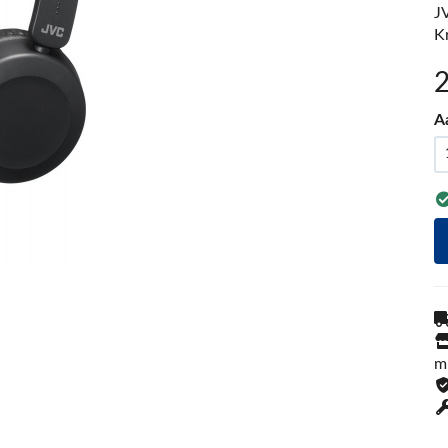
J
K
A
m