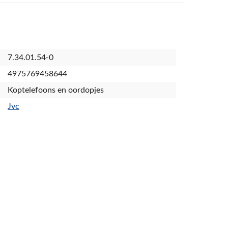
7.34.01.54-0
4975769458644
Koptelefoons en oordopjes
Jvc