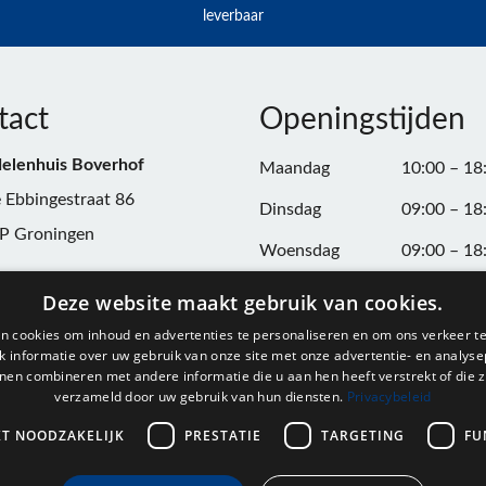
leverbaar
tact
Openingstijden
elenhuis Boverhof
Maandag
10:00 – 18
 Ebbingestraat 86
Dinsdag
09:00 – 18
P Groningen
Woensdag
09:00 – 18
n:
050-3187599
Donderdag
09:00 – 20
Deze website maakt gebruik van cookies.
Vrijdag
09:00 – 18
n cookies om inhoud en advertenties te personaliseren en om ons verkeer te
@onderdelenhuisgroningen.nl
 informatie over uw gebruik van onze site met onze advertentie- en analyse
Zaterdag
09:00 – 17
nen combineren met andere informatie die u aan hen heeft verstrekt of die z
verzameld door uw gebruik van hun diensten.
Privacybeleid
037743
Zondag
Gesloten
L004861667B24
KT NOODZAKELIJK
PRESTATIE
TARGETING
FU