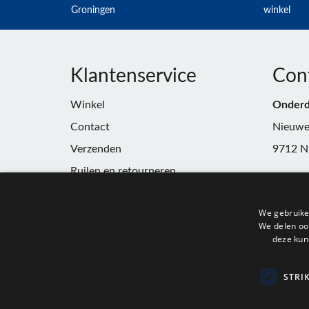
Groningen
winkel
Klantenservice
Con
Winkel
Onderd
Contact
Nieuwe
Verzenden
9712 N
Ruilen en retourneren
Telefoo
Algemene voorwaarden
E-mail:
We gebruike
Privacy
winkel
We delen ook
deze kun
KvK:
91
BTW:
N
STRI