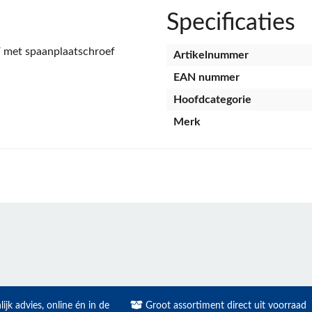
Specificaties
 / met spaanplaatschroef
Artikelnummer
EAN nummer
Hoofdcategorie
Merk
ijk advies, online én in de
Groot assortiment direct uit voorraad