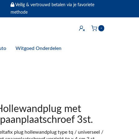
Veilig & vertrouwd betalen via je favoriete
methode
Inloggen
-
Winkelwagen
uto
Witgoed Onderdelen
Hollewandplug met
spaanplaatschroef 3st.
ltafix plug hollewandplug type tq / universeel /