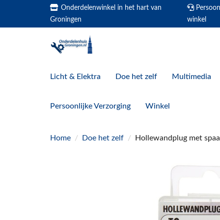
Onderdelenwinkel in het hart van
Persoonl
Groningen
winkel
Licht & Elektra
Doe het zelf
Multimedia
Persoonlijke Verzorging
Winkel
Home
/
Doe het zelf
/
Hollewandplug met spaan