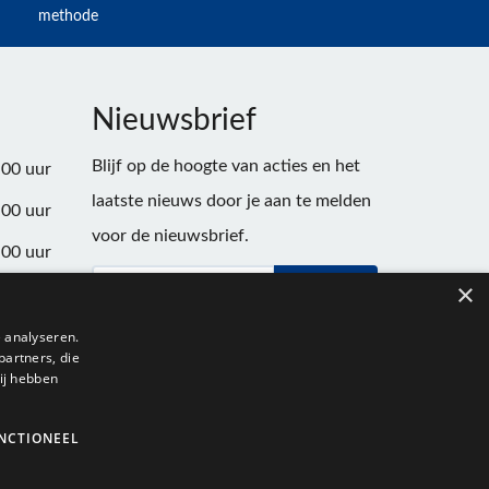
methode
Nieuwsbrief
Blijf op de hoogte van acties en het
:00 uur
laatste nieuws door je aan te melden
:00 uur
voor de nieuwsbrief.
:00 uur
×
Verstuur
:00 uur
:00 uur
 analyseren.
partners, die
:00 uur
ij hebben
NCTIONEEL