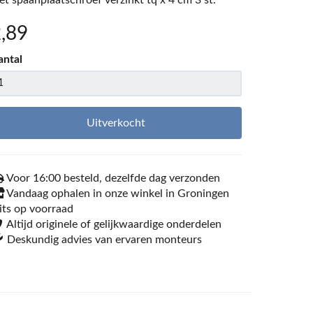
et spaanplaatschroef verzinkt tq x 4 cm 3 st.
2
,89
antal
Uitverkocht
Voor 16:00 besteld, dezelfde dag verzonden
Vandaag ophalen in onze winkel in Groningen
its op voorraad
Altijd originele of gelijkwaardige onderdelen
Deskundig advies van ervaren monteurs