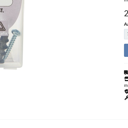
m
A
m