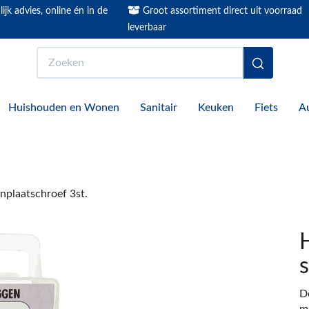
ijk advies, online én in de
Groot assortiment direct uit voorraad
leverbaar
Zoeken
Huishouden en Wonen
Sanitair
Keuken
Fiets
A
plaatschroef 3st.
De