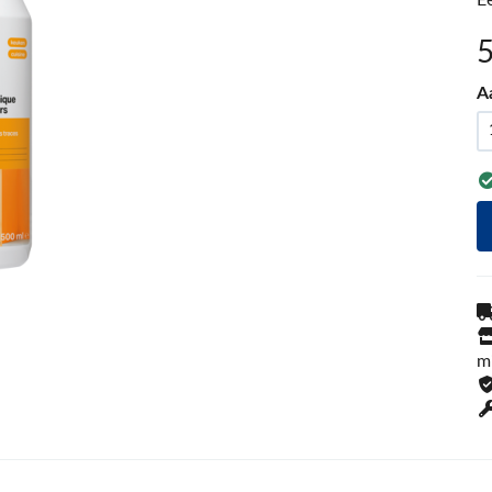
E
A
m