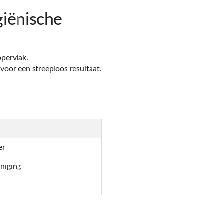
iënische
ppervlak.
oor een streeploos resultaat.
er
iniging