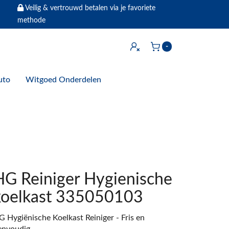
Veilig & vertrouwd betalen via je favoriete
methode
Inloggen
-
Winkelwagen
uto
Witgoed Onderdelen
HG Reiniger Hygienische
koelkast 335050103
G Hygiënische Koelkast Reiniger - Fris en