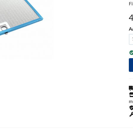
F
A
m