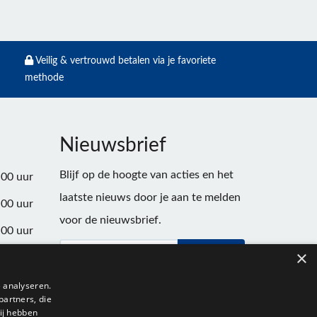
Veilig & vertrouwd betalen via je favoriete
methode
Nieuwsbrief
Blijf op de hoogte van acties en het
:00 uur
laatste nieuws door je aan te melden
:00 uur
voor de nieuwsbrief.
:00 uur
×
Verstuur
:00 uur
:00 uur
 analyseren.
partners, die
:00 uur
ij hebben