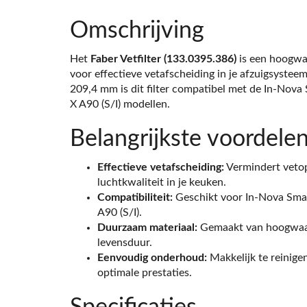
Omschrijving
Het
Faber Vetfilter (133.0395.386)
is een hoogwaa
voor effectieve vetafscheiding in je afzuigsyste
209,4 mm is dit filter compatibel met de In-Nova
X A90 (S/I) modellen.
Belangrijkste voordele
Effectieve vetafscheiding:
Vermindert vetop
luchtkwaliteit in je keuken.
Compatibiliteit:
Geschikt voor In-Nova Smar
A90 (S/I).
Duurzaam materiaal:
Gemaakt van hoogwaar
levensduur.
Eenvoudig onderhoud:
Makkelijk te reinige
optimale prestaties.