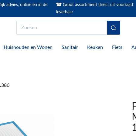
ijk advies, online én in de
Groot assortiment direct uit voorraad
leverbaar
Zoeken
Huishouden en Wonen
Sanitair
Keuken
Fiets
A
5.386
F