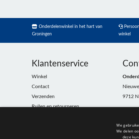
Onderdelenwinkel in het hart van
Persoonl
Groningen
winkel
Klantenservice
Con
Winkel
Onderd
Contact
Nieuwe
Verzenden
9712 N
Ruilen en retourneren
Telefoo
Algemene voorwaarden
E-mail:
We gebruike
Privacy
winkel
We delen ook
deze kun