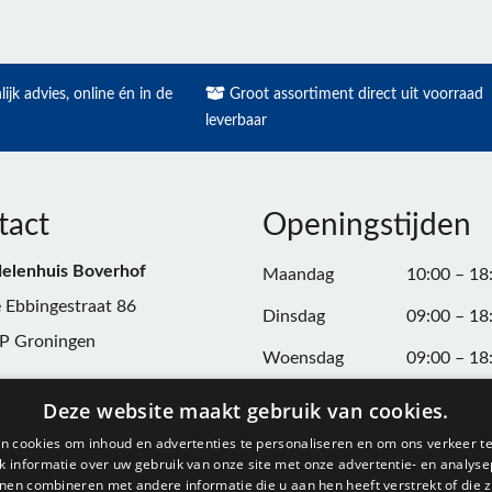
ijk advies, online én in de
Groot assortiment direct uit voorraad
leverbaar
tact
Openingstijden
elenhuis Boverhof
Maandag
10:00 – 18
 Ebbingestraat 86
Dinsdag
09:00 – 18
P Groningen
Woensdag
09:00 – 18
n:
050-3187599
Donderdag
09:00 – 20
Deze website maakt gebruik van cookies.
Vrijdag
09:00 – 18
n cookies om inhoud en advertenties te personaliseren en om ons verkeer te
@onderdelenhuisgroningen.nl
 informatie over uw gebruik van onze site met onze advertentie- en analyse
Zaterdag
09:00 – 17
nen combineren met andere informatie die u aan hen heeft verstrekt of die z