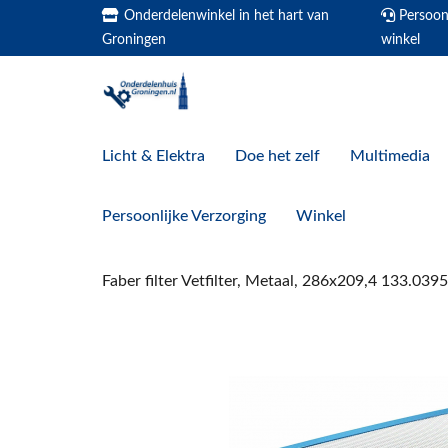
Onderdelenwinkel in het hart van
Persoonl
Groningen
winkel
Licht & Elektra
Doe het zelf
Multimedia
Persoonlijke Verzorging
Winkel
Faber filter Vetfilter, Metaal, 286x209,4 133.039