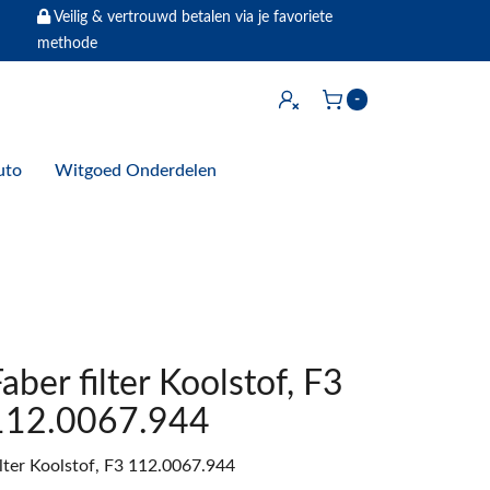
Veilig & vertrouwd betalen via je favoriete
methode
Inloggen
-
Winkelwagen
uto
Witgoed Onderdelen
aber filter Koolstof, F3
112.0067.944
ilter Koolstof, F3 112.0067.944