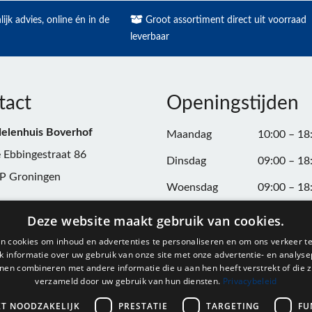
ijk advies, online én in de
Groot assortiment direct uit voorraad
leverbaar
tact
Openingstijden
elenhuis Boverhof
Maandag
10:00 – 18
 Ebbingestraat 86
Dinsdag
09:00 – 18
P Groningen
Woensdag
09:00 – 18
n:
050-3187599
Donderdag
09:00 – 20
Deze website maakt gebruik van cookies.
Vrijdag
09:00 – 18
n cookies om inhoud en advertenties te personaliseren en om ons verkeer te
@onderdelenhuisgroningen.nl
 informatie over uw gebruik van onze site met onze advertentie- en analyse
Zaterdag
09:00 – 17
nen combineren met andere informatie die u aan hen heeft verstrekt of die z
verzameld door uw gebruik van hun diensten.
Privacybeleid
037743
Zondag
Gesloten
L004861667B24
KT NOODZAKELIJK
PRESTATIE
TARGETING
FU