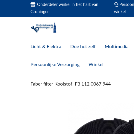
Onderdelenwinkel in het hart van
Persoonl
Groningen
winkel
Licht & Elektra
Doe het zelf
Multimedia
Persoonlijke Verzorging
Winkel
Faber filter Koolstof, F3 112.0067.944