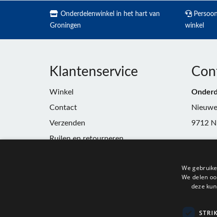
Onderdelenwinkel in het hart van
Persoonl
Groningen
winkel
Klantenservice
Con
Winkel
Onderd
Contact
Nieuwe
Verzenden
9712 N
Ruilen en retourneren
Telefoo
Algemene voorwaarden
E-mail:
We gebruike
Privacy
winkel
We delen ook
deze kun
KvK:
91
BTW:
N
STRI