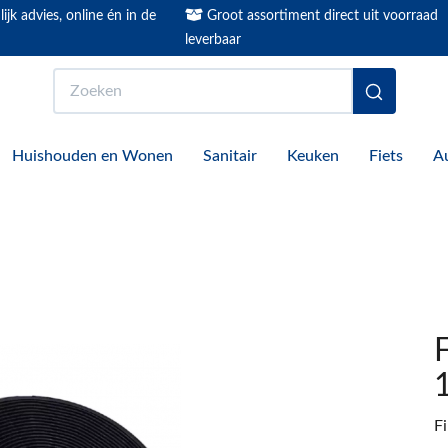
ijk advies, online én in de
Groot assortiment direct uit voorraad
leverbaar
Zoeken
Huishouden en Wonen
Sanitair
Keuken
Fiets
A
F
F