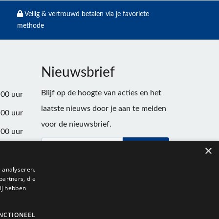
Veilig & vertrouwd betalen via je favoriete
methode
Nieuwsbrief
Blijf op de hoogte van acties en het
:00 uur
laatste nieuws door je aan te melden
:00 uur
voor de nieuwsbrief.
:00 uur
×
Verstuur
:00 uur
:00 uur
 analyseren.
partners, die
:00 uur
ij hebben
NCTIONEEL