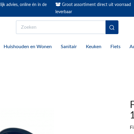
ijk advies, online én in de
Groot assortiment direct uit voorraad
leverbaar
Zoeken
Huishouden en Wonen
Sanitair
Keuken
Fiets
A
F
F