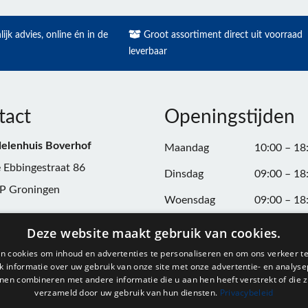
ijk advies, online én in de
Groot assortiment direct uit voorraad
leverbaar
tact
Openingstijden
elenhuis Boverhof
Maandag
10:00 – 18
 Ebbingestraat 86
Dinsdag
09:00 – 18
P Groningen
Woensdag
09:00 – 18
n:
050-3187599
Donderdag
09:00 – 20
Deze website maakt gebruik van cookies.
Vrijdag
09:00 – 18
n cookies om inhoud en advertenties te personaliseren en om ons verkeer te
@onderdelenhuisgroningen.nl
 informatie over uw gebruik van onze site met onze advertentie- en analyse
Zaterdag
09:00 – 17
nen combineren met andere informatie die u aan hen heeft verstrekt of die z
verzameld door uw gebruik van hun diensten.
Privacybeleid
037743
Zondag
Gesloten