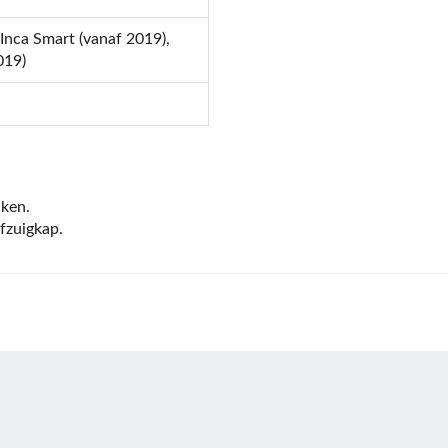
 Inca Smart (vanaf 2019),
019)
uken.
afzuigkap.