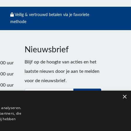
Veilig & vertrouwd betalen via je favoriete
methode
Nieuwsbrief
Blijf op de hoogte van acties en het
:00 uur
laatste nieuws door je aan te melden
:00 uur
voor de nieuwsbrief.
:00 uur
×
Verstuur
:00 uur
:00 uur
 analyseren.
partners, die
:00 uur
ij hebben