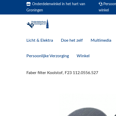
Onderdelenwinkel in het hart van
Persoonl
Groningen
winkel
Licht & Elektra
Doe het zelf
Multimedia
Persoonlijke Verzorging
Winkel
Faber filter Koolstof, F23 112.0556.527