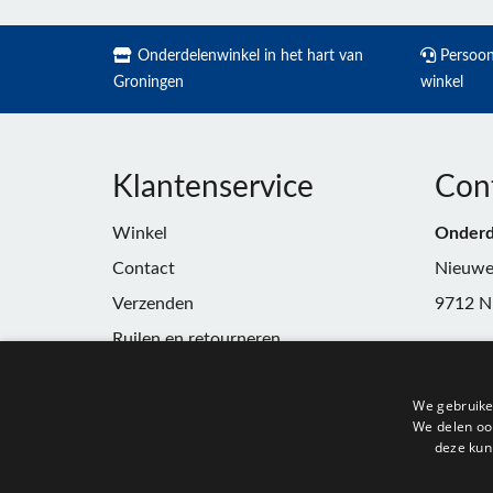
Onderdelenwinkel in het hart van
Persoonl
Groningen
winkel
Klantenservice
Con
Winkel
Onderd
Contact
Nieuwe
Verzenden
9712 N
Ruilen en retourneren
Telefoo
Algemene voorwaarden
E-mail:
We gebruike
Privacy
winkel
We delen ook
deze kun
KvK:
91