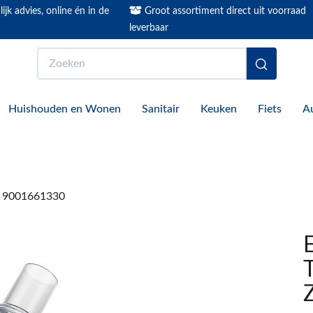
ijk advies, online én in de
Groot assortiment direct uit voorraad
leverbaar
Zoeken
Huishouden en Wonen
Sanitair
Keuken
Fiets
A
.1 9001661330
T