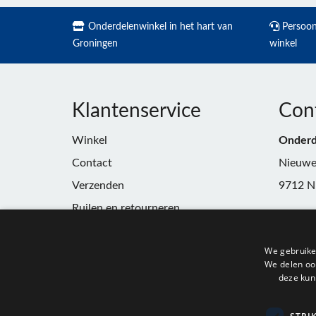
Onderdelenwinkel in het hart van
Persoonl
Groningen
winkel
Klantenservice
Con
Winkel
Onderd
Contact
Nieuwe
Verzenden
9712 N
Ruilen en retourneren
Telefoo
Algemene voorwaarden
E-mail:
We gebruike
Privacy
winkel
We delen ook
deze kun
KvK:
91
BTW:
N