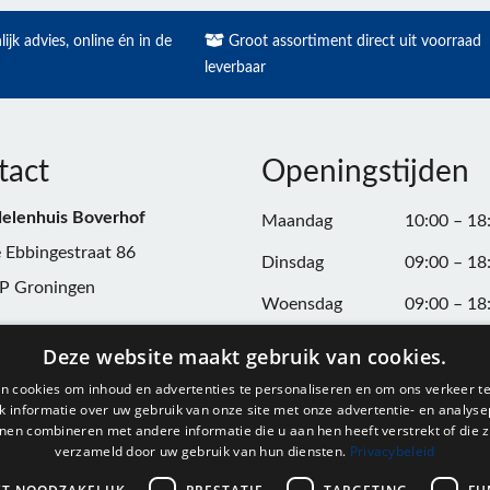
ijk advies, online én in de
Groot assortiment direct uit voorraad
leverbaar
tact
Openingstijden
elenhuis Boverhof
Maandag
10:00 – 18
 Ebbingestraat 86
Dinsdag
09:00 – 18
P Groningen
Woensdag
09:00 – 18
n:
050-3187599
Donderdag
09:00 – 20
Deze website maakt gebruik van cookies.
Vrijdag
09:00 – 18
n cookies om inhoud en advertenties te personaliseren en om ons verkeer te
@onderdelenhuisgroningen.nl
 informatie over uw gebruik van onze site met onze advertentie- en analyse
Zaterdag
09:00 – 17
nen combineren met andere informatie die u aan hen heeft verstrekt of die z
verzameld door uw gebruik van hun diensten.
Privacybeleid
037743
Zondag
Gesloten
L004861667B24