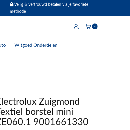
Veilig & vertrouwd betalen via je favoriete
methode
Inloggen
-
Winkelwagen
uto
Witgoed Onderdelen
Electrolux Zuigmond
extiel borstel mini
ZE060.1 9001661330