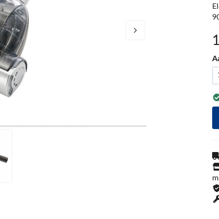
E
9
A
m