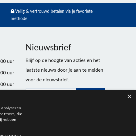
Veilig & vertrouwd betalen via je favoriete
methode
Nieuwsbrief
Blijf op de hoogte van acties en het
:00 uur
laatste nieuws door je aan te melden
:00 uur
voor de nieuwsbrief.
:00 uur
×
Verstuur
:00 uur
:00 uur
 analyseren.
partners, die
:00 uur
ij hebben