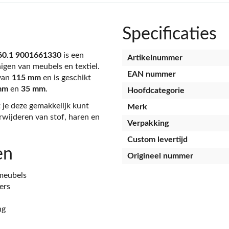
Specificaties
060.1 9001661330
is een
Artikelnummer
nigen van meubels en textiel.
EAN nummer
 van
115 mm
en is geschikt
mm
en
35 mm
.
Hoofdcategorie
 je deze gemakkelijk kunt
Merk
rwijderen van stof, haren en
Verpakking
Custom levertijd
en
Origineel nummer
 meubels
ers
ng