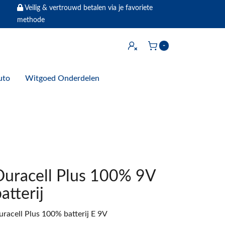
Veilig & vertrouwd betalen via je favoriete
methode
Inloggen
-
Winkelwagen
uto
Witgoed Onderdelen
Duracell Plus 100% 9V
atterij
uracell Plus 100% batterij E 9V