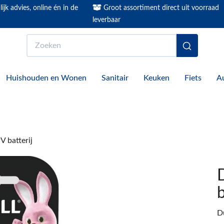
ijk advies, online én in de
Groot assortiment direct uit voorraad
leverbaar
Zoeken
Huishouden en Wonen
Sanitair
Keuken
Fiets
A
V batterij
b
D