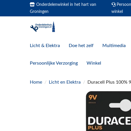
Onderdelenwinkel in het hart van
Persoonl
Groningen
winkel
Licht & Elektra
Doe het zelf
Multimedia
Persoonlijke Verzorging
Winkel
Home
/
Licht en Elektra
/
Duracell Plus 100% 9