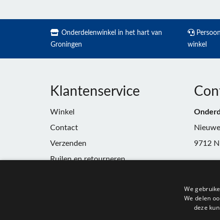
Onderdelenwinkel in het hart van
Persoonl
Groningen
winkel
Klantenservice
Con
Winkel
Onderd
Contact
Nieuwe
Verzenden
9712 N
Ruilen en retourneren
Telefoo
Algemene voorwaarden
E-mail:
We gebruike
Privacy
winkel
We delen ook
deze kun
KvK:
91