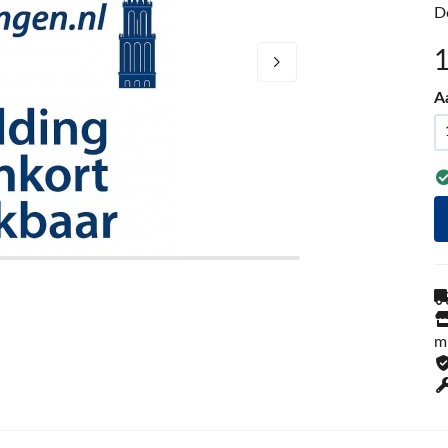
D
A
m