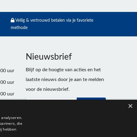
Veilig & vertrouwd betalen via je favoriete
methode
Nieuwsbrief
Blijf op de hoogte van acties en het
:00 uur
laatste nieuws door je aan te melden
:00 uur
voor de nieuwsbrief.
:00 uur
×
Verstuur
:00 uur
:00 uur
 analyseren.
partners, die
:00 uur
ij hebben