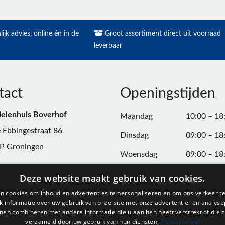
ijk advies, online én in de
Groot assortiment direct uit voorraad
leverbaar
tact
Openingstijden
elenhuis Boverhof
Maandag
10:00 – 18
 Ebbingestraat 86
Dinsdag
09:00 – 18
P Groningen
Woensdag
09:00 – 18
n:
050-3187599
Donderdag
09:00 – 20
Deze website maakt gebruik van cookies.
Vrijdag
09:00 – 18
n cookies om inhoud en advertenties te personaliseren en om ons verkeer te
@onderdelenhuisgroningen.nl
 informatie over uw gebruik van onze site met onze advertentie- en analyse
Zaterdag
09:00 – 17
nen combineren met andere informatie die u aan hen heeft verstrekt of die z
verzameld door uw gebruik van hun diensten.
Privacybeleid
037743