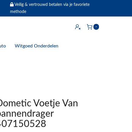
Veilig & vertrouwd betalen via je favoriete
methode
Inloggen
-
Winkelwagen
uto
Witgoed Onderdelen
Dometic Voetje Van
pannendrager
407150528