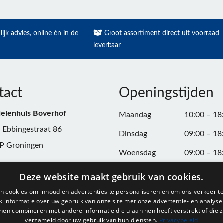
ijk advies, online én in de
Groot assortiment direct uit voorraad
leverbaar
tact
Openingstijden
elenhuis Boverhof
Maandag
10:00 – 18
 Ebbingestraat 86
Dinsdag
09:00 – 18
P Groningen
Woensdag
09:00 – 18
n:
050-3187599
Donderdag
09:00 – 20
Deze website maakt gebruik van cookies.
Vrijdag
09:00 – 18
n cookies om inhoud en advertenties te personaliseren en om ons verkeer te
@onderdelenhuisgroningen.nl
 informatie over uw gebruik van onze site met onze advertentie- en analyse
Zaterdag
09:00 – 17
nen combineren met andere informatie die u aan hen heeft verstrekt of die z
verzameld door uw gebruik van hun diensten.
Privacybeleid
037743