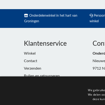
Onderdelenwinkel in het hart van
Persoonl
Groningen
winkel
Klantenservice
Con
Winkel
Onderd
Contact
Nieuwe
Verzenden
9712 N
Ruilen en retourneren
Telefoo
Algemene voorwaarden
E-mail:
We gebruike
Privacy
winkel
We delen ook
deze kun
KvK:
91