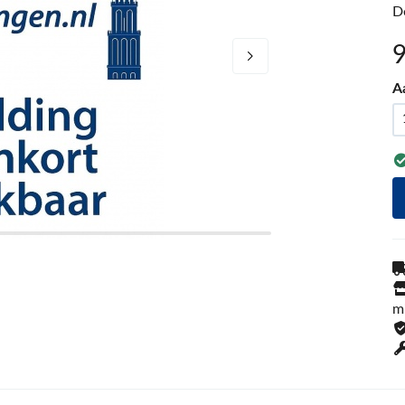
D
A
m