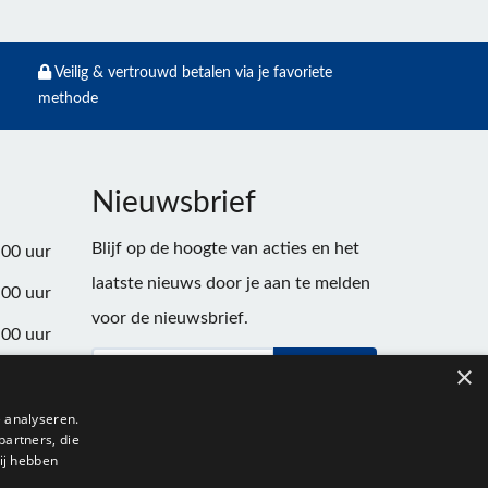
Veilig & vertrouwd betalen via je favoriete
methode
Nieuwsbrief
Blijf op de hoogte van acties en het
:00 uur
laatste nieuws door je aan te melden
:00 uur
voor de nieuwsbrief.
:00 uur
×
Verstuur
:00 uur
:00 uur
 analyseren.
partners, die
:00 uur
ij hebben