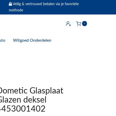
Veilig & vertrouwd betalen via je favoriete
methode
Inloggen
-
Winkelwagen
uto
Witgoed Onderdelen
Dometic Glasplaat
Glazen deksel
4453001402