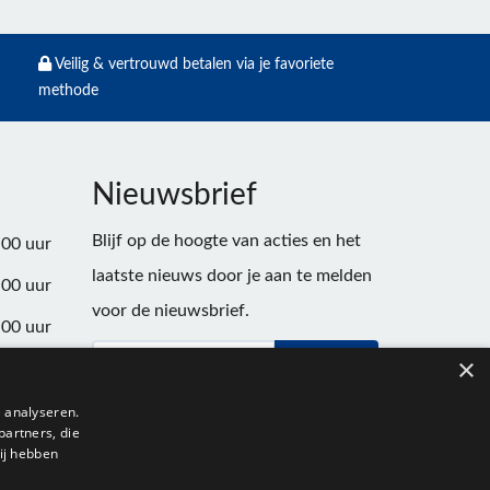
Veilig & vertrouwd betalen via je favoriete
methode
Nieuwsbrief
Blijf op de hoogte van acties en het
:00 uur
laatste nieuws door je aan te melden
:00 uur
voor de nieuwsbrief.
:00 uur
×
Verstuur
:00 uur
:00 uur
 analyseren.
partners, die
:00 uur
ij hebben