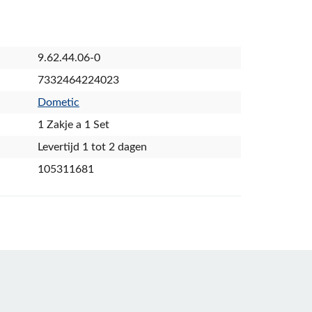
9.62.44.06-0
7332464224023
Dometic
1 Zakje a 1 Set
Levertijd 1 tot 2 dagen
105311681