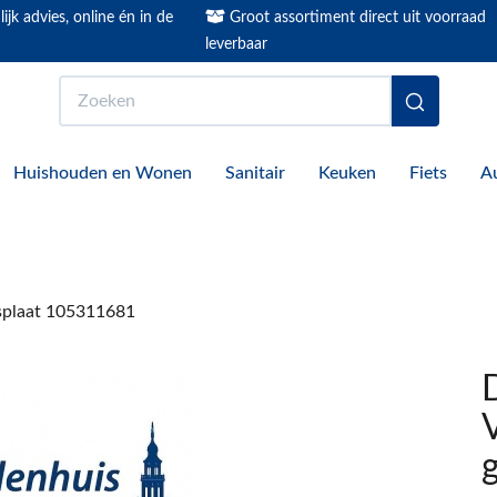
ijk advies, online én in de
Groot assortiment direct uit voorraad
leverbaar
Zoeken
Huishouden en Wonen
Sanitair
Keuken
Fiets
A
asplaat 105311681