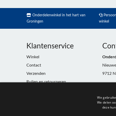
Onderdelenwinkel in het hart van
Persoonl
Groningen
winkel
Klantenservice
Con
Winkel
Onderd
Contact
Nieuwe
Verzenden
9712 N
Ruilen en retourneren
Telefoo
Algemene voorwaarden
E-mail:
We gebruike
Privacy
winkel
We delen ook
deze kun
KvK:
91