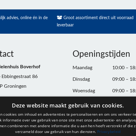
ijk advies, online én in de
Groot assortiment direct uit voorraad
leverbaar
tact
Openingstijden
elenhuis Boverhof
Maandag
10:00 – 18
 Ebbingestraat 86
Dinsdag
09:00 – 18
P Groningen
Woensdag
09:00 – 18
n:
050-3187599
Donderdag
09:00 – 20
Deze website maakt gebruik van cookies.
Vrijdag
09:00 – 18
n cookies om inhoud en advertenties te personaliseren en om ons verkeer te
@onderdelenhuisgroningen.nl
 informatie over uw gebruik van onze site met onze advertentie- en analyse
Zaterdag
09:00 – 17
nen combineren met andere informatie die u aan hen heeft verstrekt of die z
verzameld door uw gebruik van hun diensten.
Privacybeleid
037743