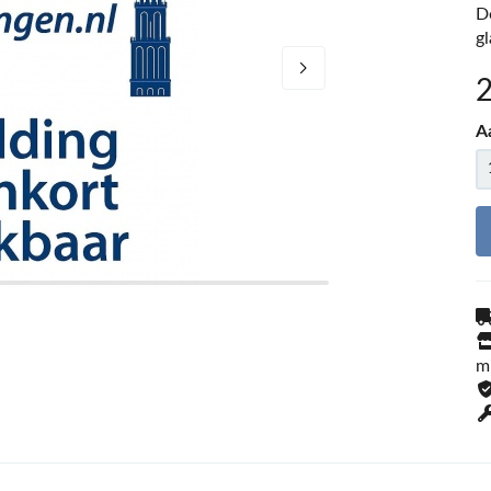
D
g
A
m