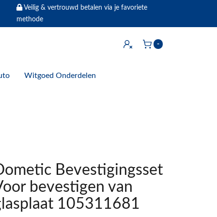
Veilig & vertrouwd betalen via je favoriete
methode
Inloggen
-
Winkelwagen
uto
Witgoed Onderdelen
Dometic Bevestigingsset
Voor bevestigen van
glasplaat 105311681