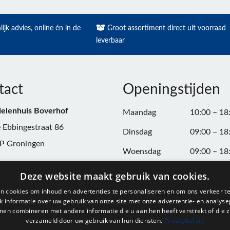
ijk advies, online én in de
Groot assortiment direct uit voorraad
leverbaar
tact
Openingstijden
elenhuis Boverhof
Maandag
10:00 – 18
 Ebbingestraat 86
Dinsdag
09:00 – 18
P Groningen
Woensdag
09:00 – 18
n:
050-3187599
Donderdag
09:00 – 20
Deze website maakt gebruik van cookies.
Vrijdag
09:00 – 18
n cookies om inhoud en advertenties te personaliseren en om ons verkeer te
@onderdelenhuisgroningen.nl
 informatie over uw gebruik van onze site met onze advertentie- en analyse
Zaterdag
09:00 – 17
nen combineren met andere informatie die u aan hen heeft verstrekt of die z
verzameld door uw gebruik van hun diensten.
Privacybeleid
037743
Zondag
Gesloten