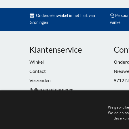
Onderdelenwinkel in het hart van
Persoonl
Groningen
winkel
Klantenservice
Con
Winkel
Onderd
Contact
Nieuwe
Verzenden
9712 N
Ruilen en retourneren
Telefoo
Algemene voorwaarden
E-mail:
We gebruike
Privacy
winkel
We delen ook
deze kun
KvK:
91