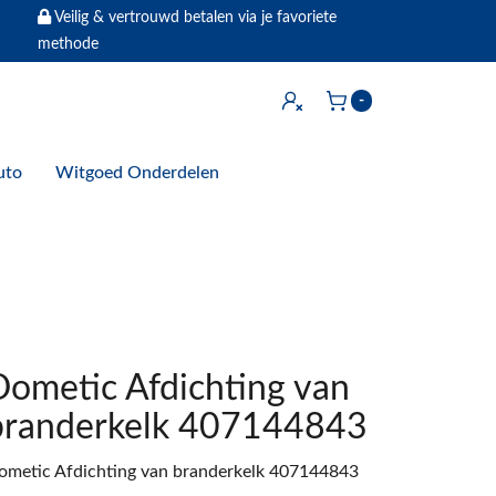
Veilig & vertrouwd betalen via je favoriete
methode
Inloggen
-
Winkelwagen
uto
Witgoed Onderdelen
Dometic Afdichting van
branderkelk 407144843
ometic Afdichting van branderkelk 407144843