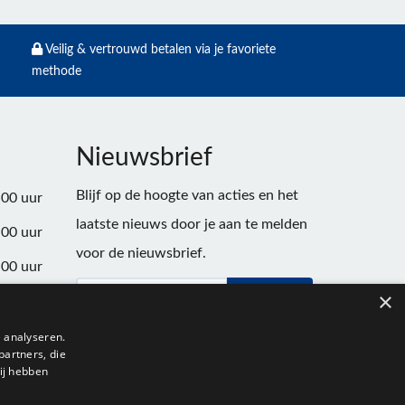
Veilig & vertrouwd betalen via je favoriete
methode
Nieuwsbrief
Blijf op de hoogte van acties en het
:00 uur
laatste nieuws door je aan te melden
:00 uur
voor de nieuwsbrief.
:00 uur
×
Verstuur
:00 uur
:00 uur
 analyseren.
partners, die
:00 uur
ij hebben