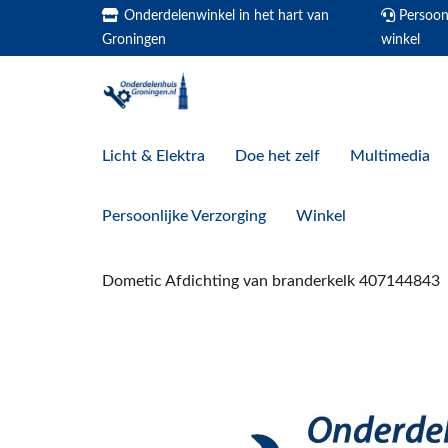
Onderdelenwinkel in het hart van
Persoonl
Groningen
winkel
Licht & Elektra
Doe het zelf
Multimedia
Persoonlijke Verzorging
Winkel
Dometic Afdichting van branderkelk 407144843