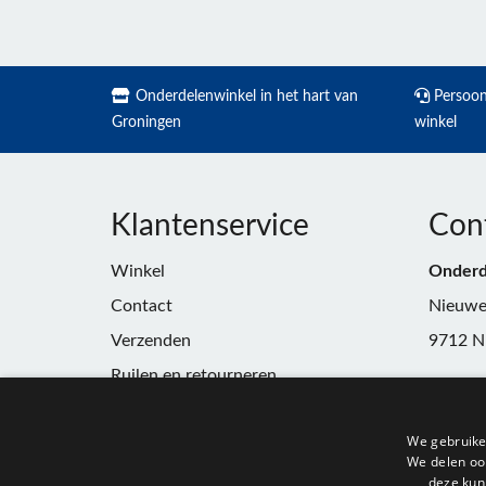
Onderdelenwinkel in het hart van
Persoonl
Groningen
winkel
Klantenservice
Con
Winkel
Onderd
Contact
Nieuwe
Verzenden
9712 N
Ruilen en retourneren
Telefoo
Algemene voorwaarden
E-mail:
We gebruike
Privacy
winkel
We delen ook
deze kun