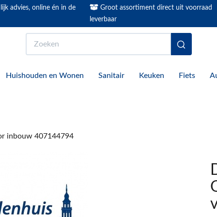
ijk advies, online én in de
Groot assortiment direct uit voorraad
leverbaar
Zoeken
Huishouden en Wonen
Sanitair
Keuken
Fiets
A
oor inbouw 407144794