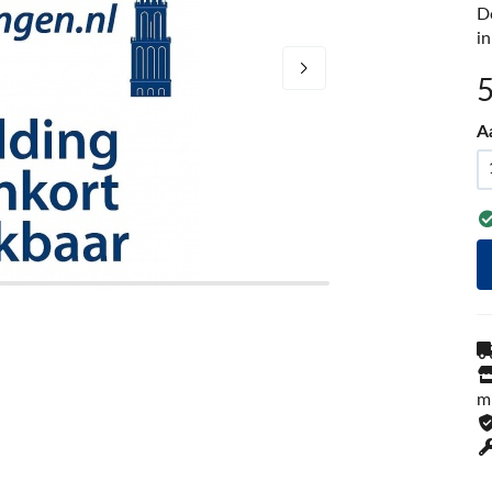
D
i
A
m