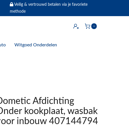
Veilig & vertrouwd betalen via je favoriete
methode
Inloggen
-
Winkelwagen
uto
Witgoed Onderdelen
Dometic Afdichting
Onder kookplaat, wasbak
voor inbouw 407144794