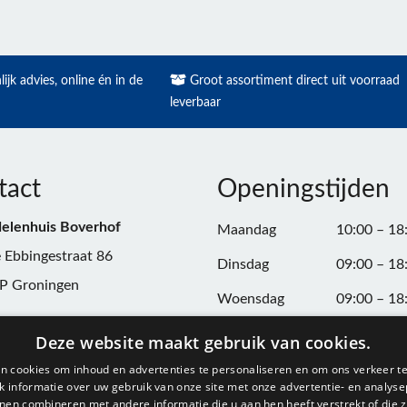
ijk advies, online én in de
Groot assortiment direct uit voorraad
leverbaar
tact
Openingstijden
elenhuis Boverhof
Maandag
10:00 – 18
 Ebbingestraat 86
Dinsdag
09:00 – 18
P Groningen
Woensdag
09:00 – 18
n:
050-3187599
Donderdag
09:00 – 20
Deze website maakt gebruik van cookies.
Vrijdag
09:00 – 18
n cookies om inhoud en advertenties te personaliseren en om ons verkeer te
@onderdelenhuisgroningen.nl
 informatie over uw gebruik van onze site met onze advertentie- en analyse
Zaterdag
09:00 – 17
nen combineren met andere informatie die u aan hen heeft verstrekt of die z