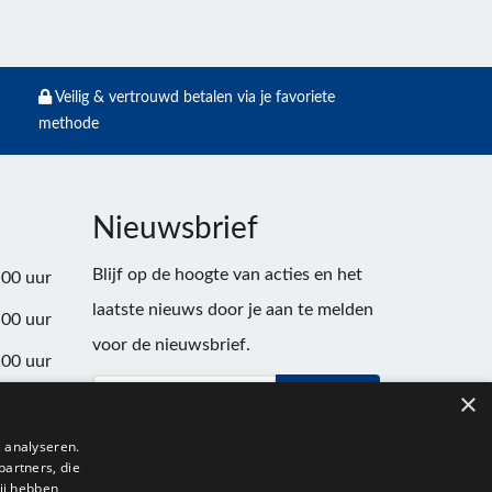
Veilig & vertrouwd betalen via je favoriete
methode
Nieuwsbrief
Blijf op de hoogte van acties en het
:00 uur
laatste nieuws door je aan te melden
:00 uur
voor de nieuwsbrief.
:00 uur
×
Verstuur
:00 uur
:00 uur
 analyseren.
partners, die
:00 uur
ij hebben