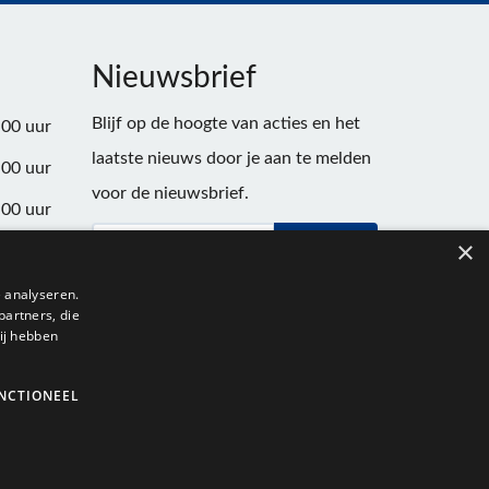
Nieuwsbrief
Blijf op de hoogte van acties en het
:00 uur
laatste nieuws door je aan te melden
:00 uur
voor de nieuwsbrief.
:00 uur
×
Verstuur
:00 uur
:00 uur
 analyseren.
partners, die
:00 uur
ij hebben
NCTIONEEL