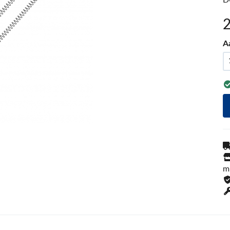
D
A
m