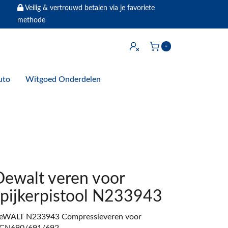
Veilig & vertrouwd betalen via je favoriete
methode
Inloggen
-
Winkelwagen
uto
Witgoed Onderdelen
Dewalt veren voor
spijkerpistool N233943
eWALT N233943 Compressieveren voor