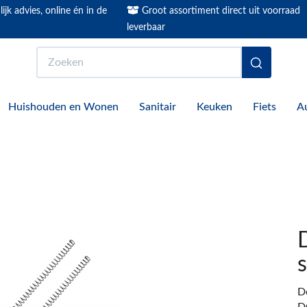
ijk advies, online én in de
Groot assortiment direct uit voorraad
leverbaar
Zoeken
Huishouden en Wonen
Sanitair
Keuken
Fiets
A
D