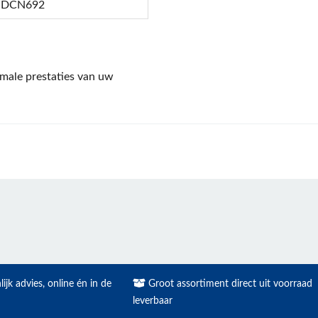
 DCN692
male prestaties van uw
ijk advies, online én in de
Groot assortiment direct uit voorraad
leverbaar