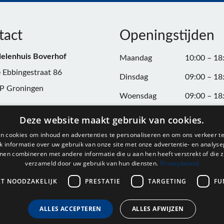
tact
Openingstijden
elenhuis Boverhof
Maandag
10:00 – 18
 Ebbingestraat 86
Dinsdag
09:00 – 18
P Groningen
Woensdag
09:00 – 18
n:
050-3187599
Donderdag
09:00 – 20
Deze website maakt gebruik van cookies.
Vrijdag
09:00 – 18
n cookies om inhoud en advertenties te personaliseren en om ons verkeer te
@onderdelenhuisgroningen.nl
 informatie over uw gebruik van onze site met onze advertentie- en analyse
Zaterdag
09:00 – 17
nen combineren met andere informatie die u aan hen heeft verstrekt of die z
verzameld door uw gebruik van hun diensten.
Privacybeleid
037743
Zondag
Gesloten
L004861667B24
KT NOODZAKELIJK
PRESTATIE
TARGETING
FU
ALLES ACCEPTEREN
ALLES AFWIJZEN