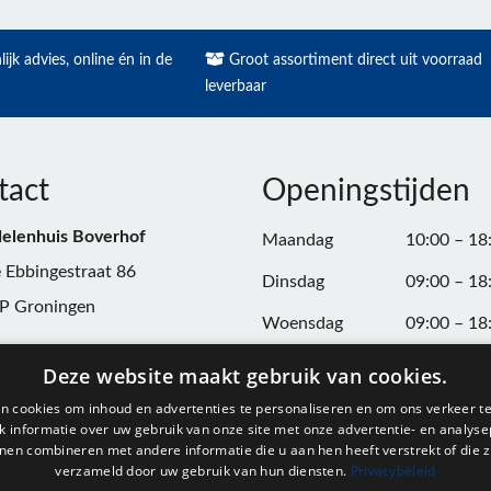
ijk advies, online én in de
Groot assortiment direct uit voorraad
leverbaar
tact
Openingstijden
elenhuis Boverhof
Maandag
10:00 – 18
 Ebbingestraat 86
Dinsdag
09:00 – 18
P Groningen
Woensdag
09:00 – 18
n:
050-3187599
Donderdag
09:00 – 20
Deze website maakt gebruik van cookies.
Vrijdag
09:00 – 18
n cookies om inhoud en advertenties te personaliseren en om ons verkeer te
@onderdelenhuisgroningen.nl
 informatie over uw gebruik van onze site met onze advertentie- en analyse
Zaterdag
09:00 – 17
nen combineren met andere informatie die u aan hen heeft verstrekt of die z
verzameld door uw gebruik van hun diensten.
Privacybeleid
037743
Zondag
Gesloten