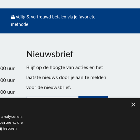
Veilig & vertrouwd betalen via je favoriete
methode
Nieuwsbrief
Blijf op de hoogte van acties en het
:00 uur
laatste nieuws door je aan te melden
:00 uur
voor de nieuwsbrief.
:00 uur
×
Verstuur
:00 uur
:00 uur
 analyseren.
partners, die
:00 uur
ij hebben