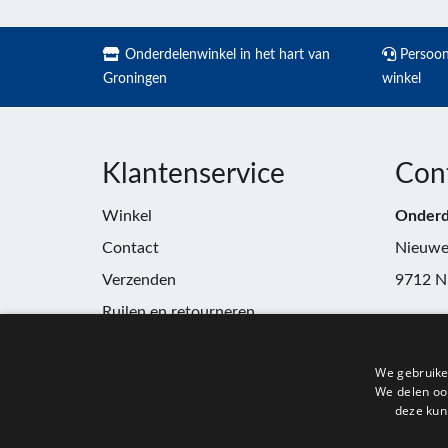
Onderdelenwinkel in het hart van
Persoonl
Groningen
winkel
Klantenservice
Con
Winkel
Onderd
Contact
Nieuwe
Verzenden
9712 N
Ruilen en retourneren
Telefoo
Algemene voorwaarden
E-mail:
We gebruike
Privacy
winkel
We delen ook
deze kun
KvK:
91