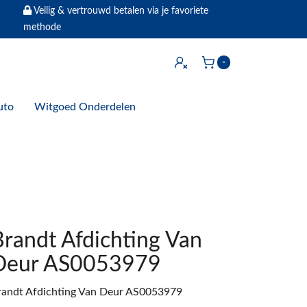
Veilig & vertrouwd betalen via je favoriete
methode
Inloggen
-
Winkelwagen
uto
Witgoed Onderdelen
Brandt Afdichting Van
Deur AS0053979
randt Afdichting Van Deur AS0053979