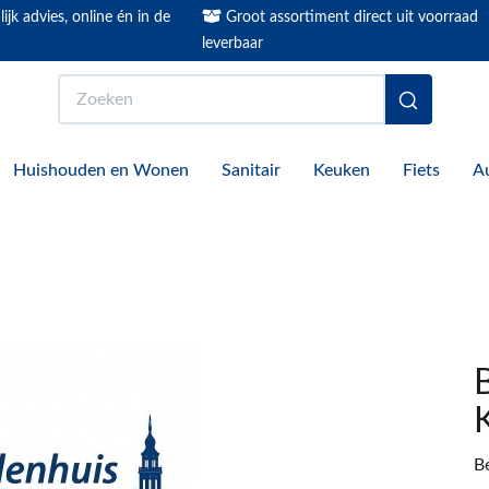
ijk advies, online én in de
Groot assortiment direct uit voorraad
leverbaar
Zoeken
Huishouden en Wonen
Sanitair
Keuken
Fiets
A
B