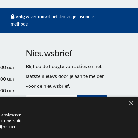
Veilig & vertrouwd betalen via je favoriete
methode
Nieuwsbrief
Blijf op de hoogte van acties en het
:00 uur
laatste nieuws door je aan te melden
:00 uur
voor de nieuwsbrief.
:00 uur
×
Verstuur
:00 uur
:00 uur
 analyseren.
partners, die
:00 uur
ij hebben