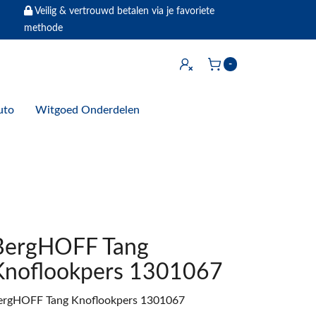
Veilig & vertrouwd betalen via je favoriete
methode
Inloggen
-
Winkelwagen
uto
Witgoed Onderdelen
BergHOFF Tang
Knoflookpers 1301067
ergHOFF Tang Knoflookpers 1301067