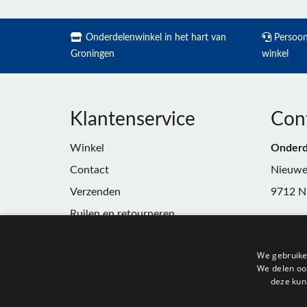
Onderdelenwinkel in het hart van
Persoonl
Groningen
winkel
Klantenservice
Con
Winkel
Onderd
Contact
Nieuwe
Verzenden
9712 N
Ruilen en retourneren
Telefoo
Algemene voorwaarden
E-mail:
We gebruike
Privacy
winkel
We delen ook
deze kun
KvK:
91