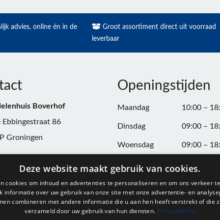
ijk advies, online én in de
Groot assortiment direct uit voorraad
leverbaar
tact
Openingstijden
elenhuis Boverhof
Maandag
10:00 – 18
 Ebbingestraat 86
Dinsdag
09:00 – 18
P Groningen
Woensdag
09:00 – 18
n:
050-3187599
Donderdag
09:00 – 20
Deze website maakt gebruik van cookies.
Vrijdag
09:00 – 18
n cookies om inhoud en advertenties te personaliseren en om ons verkeer te
@onderdelenhuisgroningen.nl
 informatie over uw gebruik van onze site met onze advertentie- en analyse
Zaterdag
09:00 – 17
nen combineren met andere informatie die u aan hen heeft verstrekt of die z
verzameld door uw gebruik van hun diensten.
Privacybeleid
037743
Zondag
Gesloten