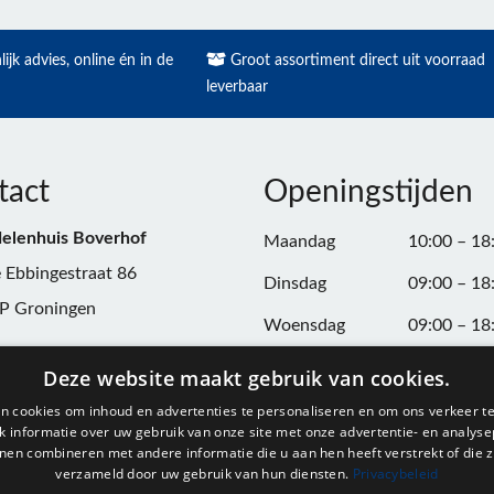
ijk advies, online én in de
Groot assortiment direct uit voorraad
leverbaar
tact
Openingstijden
elenhuis Boverhof
Maandag
10:00 – 18
 Ebbingestraat 86
Dinsdag
09:00 – 18
P Groningen
Woensdag
09:00 – 18
n:
050-3187599
Donderdag
09:00 – 20
Deze website maakt gebruik van cookies.
Vrijdag
09:00 – 18
n cookies om inhoud en advertenties te personaliseren en om ons verkeer te
@onderdelenhuisgroningen.nl
 informatie over uw gebruik van onze site met onze advertentie- en analyse
Zaterdag
09:00 – 17
nen combineren met andere informatie die u aan hen heeft verstrekt of die z
verzameld door uw gebruik van hun diensten.
Privacybeleid
037743
Zondag
Gesloten