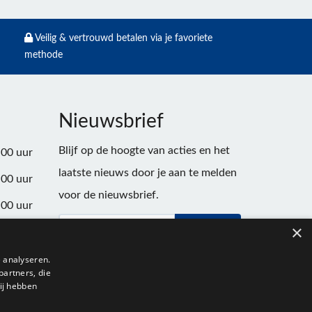
Veilig & vertrouwd betalen via je favoriete
methode
Nieuwsbrief
Blijf op de hoogte van acties en het
:00 uur
laatste nieuws door je aan te melden
:00 uur
voor de nieuwsbrief.
:00 uur
×
Verstuur
:00 uur
:00 uur
 analyseren.
partners, die
:00 uur
ij hebben