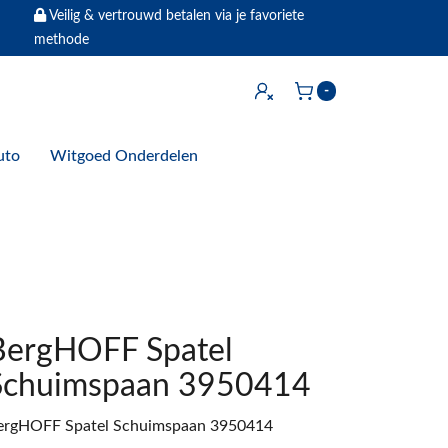
Veilig & vertrouwd betalen via je favoriete
methode
Inloggen
-
Winkelwagen
uto
Witgoed Onderdelen
BergHOFF Spatel
Schuimspaan 3950414
ergHOFF Spatel Schuimspaan 3950414