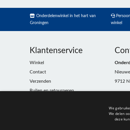
Onderdelenwinkel in het hart van
Persoonl
Groningen
winkel
Klantenservice
Con
Winkel
Onderd
Contact
Nieuwe
Verzenden
9712 N
Ruilen en retourneren
Telefoo
Algemene voorwaarden
E-mail:
We gebruike
Privacy
winkel
We delen ook
deze kun
KvK:
91