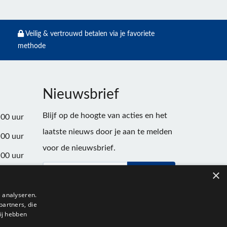
Veilig & vertrouwd betalen via je favoriete
methode
Nieuwsbrief
Blijf op de hoogte van acties en het
:00 uur
laatste nieuws door je aan te melden
:00 uur
voor de nieuwsbrief.
:00 uur
×
Verstuur
:00 uur
:00 uur
 analyseren.
partners, die
:00 uur
ij hebben