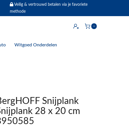
Veilig & vertrouwd betalen via je favoriete
methode
Inloggen
-
Winkelwagen
uto
Witgoed Onderdelen
BergHOFF Snijplank
Snijplank 28 x 20 cm
3950585