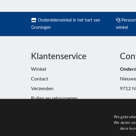
Onderdelenwinkel in het hart van
Persoonl
Groningen
winkel
Klantenservice
Con
Winkel
Onderd
Contact
Nieuwe
Verzenden
9712 N
Ruilen en retourneren
Telefoo
Algemene voorwaarden
E-mail:
We gebruike
Privacy
winkel
We delen ook
deze kun
KvK:
91