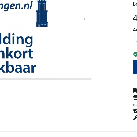
B
A
m