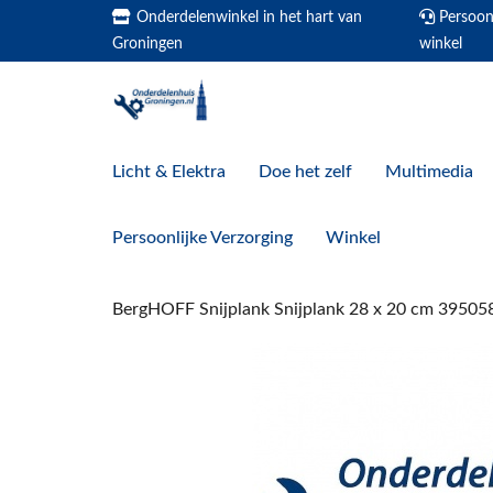
Onderdelenwinkel in het hart van
Persoonl
Groningen
winkel
Licht & Elektra
Doe het zelf
Multimedia
Persoonlijke Verzorging
Winkel
BergHOFF Snijplank Snijplank 28 x 20 cm 39505