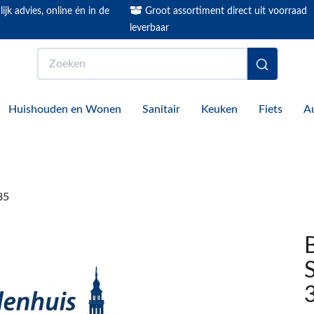
ijk advies, online én in de
Groot assortiment direct uit voorraad
leverbaar
Zoeken
Huishouden en Wonen
Sanitair
Keuken
Fiets
A
85