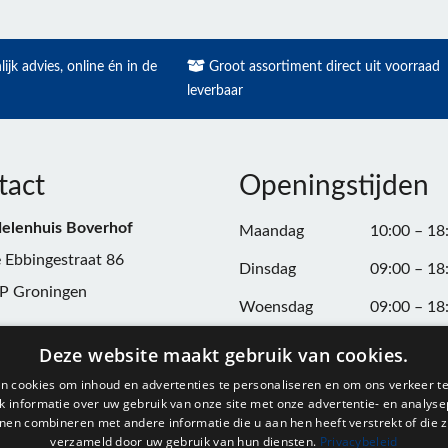
ijk advies, online én in de
Groot assortiment direct uit voorraad
leverbaar
tact
Openingstijden
elenhuis Boverhof
Maandag
10:00 – 18
 Ebbingestraat 86
Dinsdag
09:00 – 18
P Groningen
Woensdag
09:00 – 18
n:
050-3187599
Donderdag
09:00 – 20
Deze website maakt gebruik van cookies.
Vrijdag
09:00 – 18
n cookies om inhoud en advertenties te personaliseren en om ons verkeer te
@onderdelenhuisgroningen.nl
 informatie over uw gebruik van onze site met onze advertentie- en analyse
Zaterdag
09:00 – 17
nen combineren met andere informatie die u aan hen heeft verstrekt of die z
verzameld door uw gebruik van hun diensten.
Privacybeleid
037743