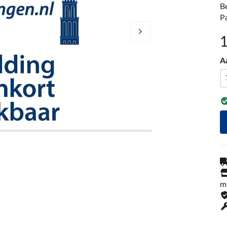
B
P
A
m