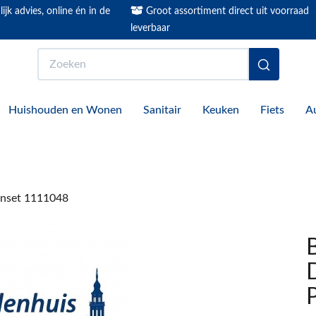
ijk advies, online én in de
Groot assortiment direct uit voorraad
leverbaar
Zoeken
Huishouden en Wonen
Sanitair
Keuken
Fiets
A
enset 1111048