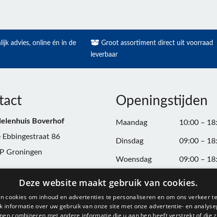
ijk advies, online én in de
Groot assortiment direct uit voorraad
leverbaar
tact
Openingstijden
elenhuis Boverhof
Maandag
10:00 – 18
 Ebbingestraat 86
Dinsdag
09:00 – 18
P Groningen
Woensdag
09:00 – 18
n:
050-3187599
Donderdag
09:00 – 20
Deze website maakt gebruik van cookies.
Vrijdag
09:00 – 18
n cookies om inhoud en advertenties te personaliseren en om ons verkeer te
@onderdelenhuisgroningen.nl
 informatie over uw gebruik van onze site met onze advertentie- en analyse
Zaterdag
09:00 – 17
nen combineren met andere informatie die u aan hen heeft verstrekt of die z