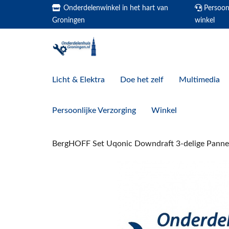
Onderdelenwinkel in het hart van
Persoonl
Groningen
winkel
Licht & Elektra
Doe het zelf
Multimedia
Persoonlijke Verzorging
Winkel
BergHOFF Set Uqonic Downdraft 3-delige Pann