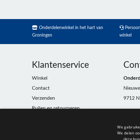
Onderdelenwinkel in het hart van
Persoonl
Groningen
winkel
Klantenservice
Con
Winkel
Onderd
Contact
Nieuwe
Verzenden
9712 N
Ruilen en retourneren
Telefoo
Algemene voorwaarden
E-mail:
We gebruike
Privacy
winkel
We delen ook
deze kun