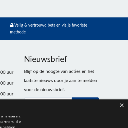
Veilig & vertrouwd betalen via je favoriete
methode
Nieuwsbrief
Blijf op de hoogte van acties en het
:00 uur
laatste nieuws door je aan te melden
:00 uur
voor de nieuwsbrief.
:00 uur
×
Verstuur
:00 uur
:00 uur
 analyseren.
partners, die
:00 uur
ij hebben