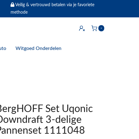
Veilig & vertrouwd betalen via je favoriete
methode
Inloggen
-
Winkelwagen
uto
Witgoed Onderdelen
BergHOFF Set Uqonic
Downdraft 3-delige
Pannenset 1111048