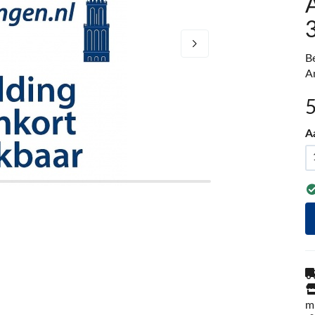
A
B
A
A
m