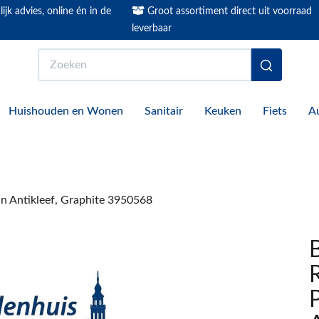
ijk advies, online én in de
Groot assortiment direct uit voorraad
leverbaar
Zoeken
Huishouden en Wonen
Sanitair
Keuken
Fiets
A
Antikleef, Graphite 3950568