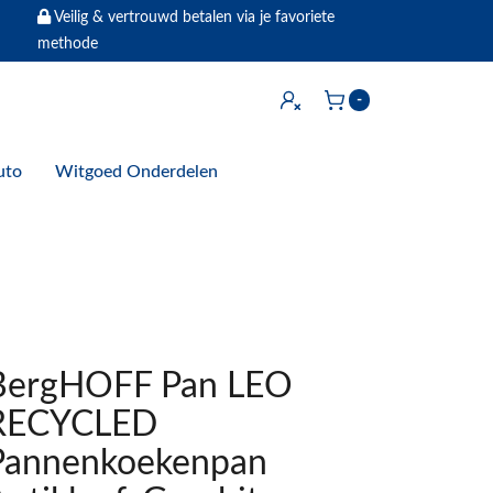
Veilig & vertrouwd betalen via je favoriete
methode
Inloggen
-
Winkelwagen
uto
Witgoed Onderdelen
BergHOFF Pan LEO
RECYCLED
Pannenkoekenpan