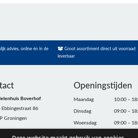
ijk advies, online én in de
Groot assortiment direct uit voorraad
leverbaar
tact
Openingstijden
elenhuis Boverhof
Maandag
10:00 – 18
 Ebbingestraat 86
Dinsdag
09:00 – 18
P Groningen
Woensdag
09:00 – 18
n:
050-3187599
Donderdag
09:00 – 20
Deze website maakt gebruik van cookies.