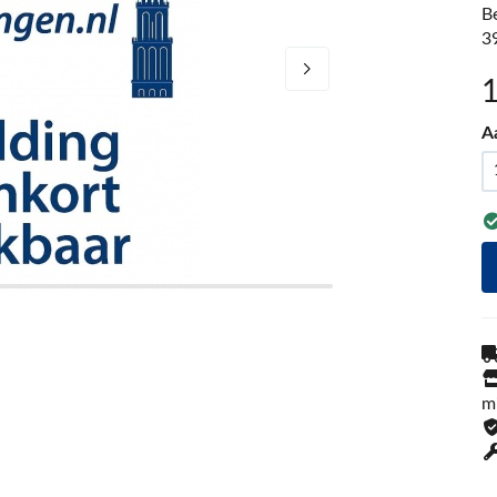
B
3
A
m