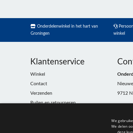
Onderdelenwinkel in het hart van
Persoonl
Groningen
winkel
Klantenservice
Con
Winkel
Onderd
Contact
Nieuwe
Verzenden
9712 N
Ruilen en retourneren
Telefoo
Algemene voorwaarden
E-mail:
We gebruike
Privacy
winkel
We delen ook
deze kun