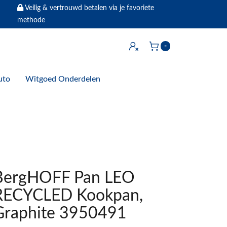
Veilig & vertrouwd betalen via je favoriete
methode
Inloggen
-
Winkelwagen
uto
Witgoed Onderdelen
BergHOFF Pan LEO
RECYCLED Kookpan,
Graphite 3950491