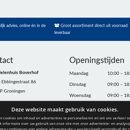
ijk advies, online én in de
Groot assortiment direct uit voorraad
leverbaar
tact
Openingstijden
elenhuis Boverhof
Maandag
10:00 – 18
 Ebbingestraat 86
Dinsdag
09:00 – 18
P Groningen
Woensdag
09:00 – 18
n:
050-3187599
Donderdag
09:00 – 20
Deze website maakt gebruik van cookies.
Vrijdag
09:00 – 18
n cookies om inhoud en advertenties te personaliseren en om ons verkeer te
@onderdelenhuisgroningen.nl
 informatie over uw gebruik van onze site met onze advertentie- en analyse
Zaterdag
09:00 – 17
nen combineren met andere informatie die u aan hen heeft verstrekt of die z