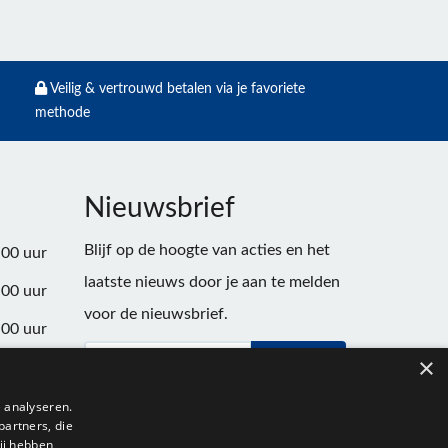
Veilig & vertrouwd betalen via je favoriete
methode
Nieuwsbrief
Blijf op de hoogte van acties en het
:00 uur
laatste nieuws door je aan te melden
:00 uur
voor de nieuwsbrief.
:00 uur
×
Verstuur
:00 uur
:00 uur
 analyseren.
partners, die
:00 uur
ij hebben