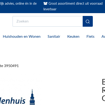
ijk advies, online én in de
Groot assortiment direct uit voorraad
leverbaar
Zoeken
Huishouden en Wonen
Sanitair
Keuken
Fiets
A
te 3950491