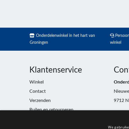
Onderdelenwinkel in het hart van
Persoonl
Groningen
winkel
Klantenservice
Con
Winkel
Onderd
Contact
Nieuwe
Verzenden
9712 N
Ruilen en retourneren
Telefoo
Algemene voorwaarden
E-mail:
We gebruike
Privacy