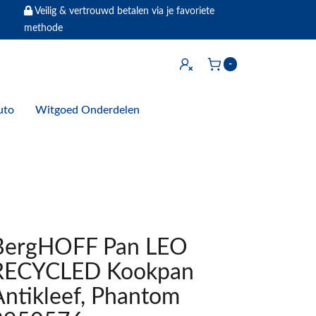
Veilig & vertrouwd betalen via je favoriete
methode
Inloggen
-
Winkelwagen
uto
Witgoed Onderdelen
BergHOFF Pan LEO
RECYCLED Kookpan
Antikleef, Phantom