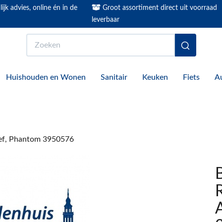
ijk advies, online én in de
Groot assortiment direct uit voorraad
leverbaar
Zoeken
Huishouden en Wonen
Sanitair
Keuken
Fiets
A
ef, Phantom 3950576