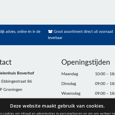
ijk advies, online én in de
Groot assortiment direct uit voorraad
leverbaar
tact
Openingstijden
elenhuis Boverhof
Maandag
10:00 – 18
 Ebbingestraat 86
Dinsdag
09:00 – 18
P Groningen
Woensdag
09:00 – 18
n:
050-3187599
Donderdag
09:00 – 20
Deze website maakt gebruik van cookies.
Vrijdag
09:00 – 18
n cookies om inhoud en advertenties te personaliseren en om ons verkeer te