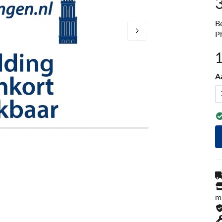
B
P
A
m