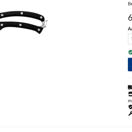
B
A
m