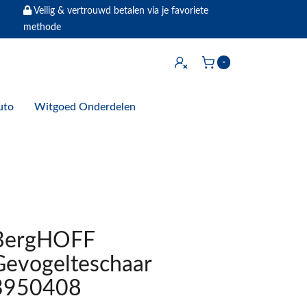
Veilig & vertrouwd betalen via je favoriete
methode
Inloggen
-
Winkelwagen
uto
Witgoed Onderdelen
BergHOFF
Gevogelteschaar
3950408