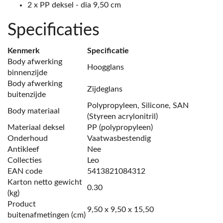
2 x PP deksel - dia 9,50 cm
Specificaties
Kenmerk
Specificatie
Body afwerking
Hoogglans
binnenzijde
Body afwerking
Zijdeglans
buitenzijde
Polypropyleen, Silicone, SAN
Body materiaal
(Styreen acrylonitril)
Materiaal deksel
PP (polypropyleen)
Onderhoud
Vaatwasbestendig
Antikleef
Nee
Collecties
Leo
EAN code
5413821084312
Karton netto gewicht
0.30
(kg)
Product
9,50 x 9,50 x 15,50
buitenafmetingen (cm)