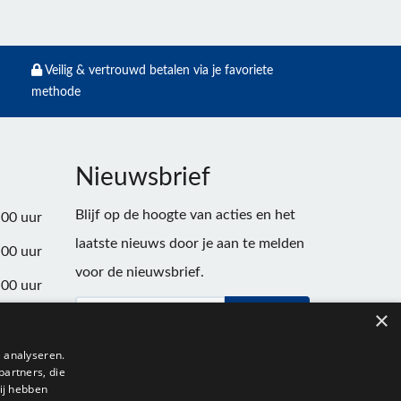
Veilig & vertrouwd betalen via je favoriete
methode
Nieuwsbrief
Blijf op de hoogte van acties en het
:00 uur
laatste nieuws door je aan te melden
:00 uur
voor de nieuwsbrief.
:00 uur
×
Verstuur
:00 uur
:00 uur
 analyseren.
partners, die
:00 uur
ij hebben