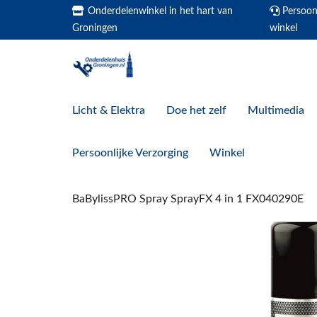
Onderdelenwinkel in het hart van
Persoonl
Groningen
winkel
Licht & Elektra
Doe het zelf
Multimedia
Persoonlijke Verzorging
Winkel
BaBylissPRO Spray SprayFX 4 in 1 FX040290E