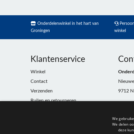
Onderdelenwinkel in het hart van
Persoonl
Groningen
winkel
Klantenservice
Con
Winkel
Onderd
Contact
Nieuwe
Verzenden
9712 N
Ruilen en retourneren
Telefoo
Algemene voorwaarden
E-mail:
We gebruike
Privacy
winkel
We delen ook
deze kun