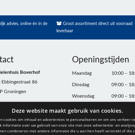
ijk advies, online én in de
Groot assortiment direct uit voorraad
leverbaar
tact
Openingstijden
elenhuis Boverhof
Maandag
10:00 – 18
 Ebbingestraat 86
Dinsdag
09:00 – 18
P Groningen
Woensdag
09:00 – 18
n:
050-3187599
Donderdag
09:00 – 20
Deze website maakt gebruik van cookies.
Vrijdag
09:00 – 18
n cookies om inhoud en advertenties te personaliseren en om ons verkeer te
@onderdelenhuisgroningen.nl
 informatie over uw gebruik van onze site met onze advertentie- en analyse
Zaterdag
09:00 – 17
nen combineren met andere informatie die u aan hen heeft verstrekt of die z