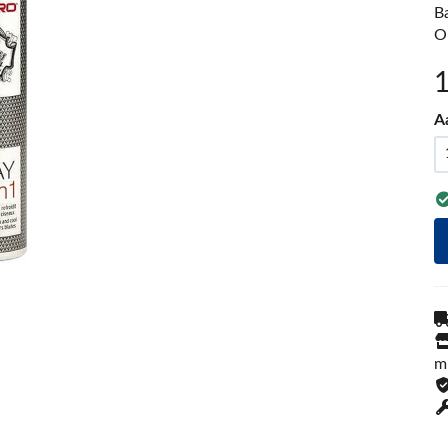
B
O
A
m