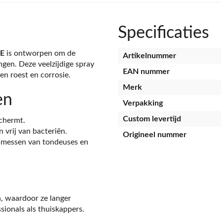
Specificaties
0E
is ontworpen om de
Artikelnummer
ngen. Deze veelzijdige spray
EAN nummer
en roest en corrosie.
Merk
en
Verpakking
Custom levertijd
schermt.
vrij van bacteriën.
Origineel nummer
jmessen van tondeuses en
, waardoor ze langer
ionals als thuiskappers.