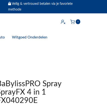
Veilig & vertrouwd betalen via je favoriete
methode
Inloggen
-
Winkelwagen
uto
Witgoed Onderdelen
BaBylissPRO Spray
SprayFX 4 in 1
FX040290E