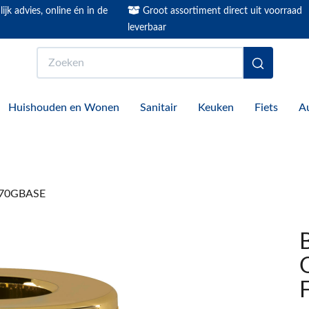
ijk advies, online én in de
Groot assortiment direct uit voorraad
leverbaar
Zoeken
Huishouden en Wonen
Sanitair
Keuken
Fiets
A
7870GBASE