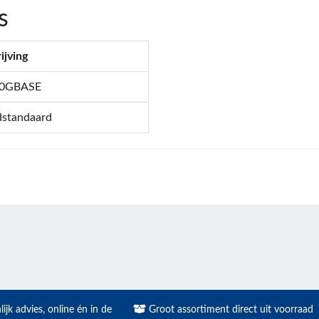
s
ijving
70GBASE
dstandaard
ijk advies, online én in de
Groot assortiment direct uit voorraad