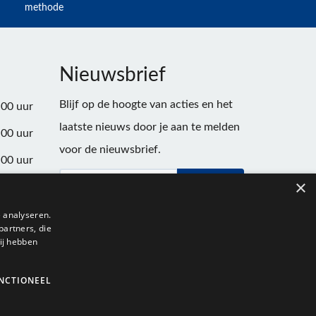
methode
Nieuwsbrief
Blijf op de hoogte van acties en het
:00 uur
laatste nieuws door je aan te melden
:00 uur
voor de nieuwsbrief.
:00 uur
×
Verstuur
:00 uur
:00 uur
 analyseren.
partners, die
:00 uur
ij hebben
NCTIONEEL