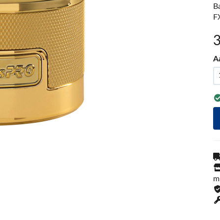
B
F
A
m