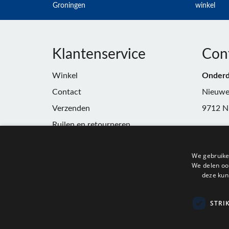
Groningen
winkel
Klantenservice
Con
Winkel
Onderd
Contact
Nieuwe
Verzenden
9712 N
Ruilen en retourneren
Telefoo
Algemene voorwaarden
E-mail:
We gebruike
Privacy
winkel
We delen ook
deze kun
KvK:
91
BTW:
N
STRI