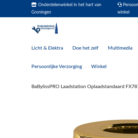
Onderdelenwinkel in het hart van
Persoonl
Groningen
winkel
Licht & Elektra
Doe het zelf
Multimedia
Persoonlijke Verzorging
Winkel
BaBylissPRO Laadstation Oplaadstandaard FX