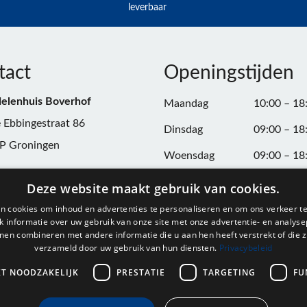
leverbaar
tact
Openingstijden
elenhuis Boverhof
Maandag
10:00 – 18
 Ebbingestraat 86
Dinsdag
09:00 – 18
P Groningen
Woensdag
09:00 – 18
n:
050-3187599
Donderdag
09:00 – 20
Deze website maakt gebruik van cookies.
Vrijdag
09:00 – 18
n cookies om inhoud en advertenties te personaliseren en om ons verkeer te
@onderdelenhuisgroningen.nl
 informatie over uw gebruik van onze site met onze advertentie- en analyse
Zaterdag
09:00 – 17
nen combineren met andere informatie die u aan hen heeft verstrekt of die z
verzameld door uw gebruik van hun diensten.
Privacybeleid
037743
Zondag
Gesloten
L004861667B24
KT NOODZAKELIJK
PRESTATIE
TARGETING
FU