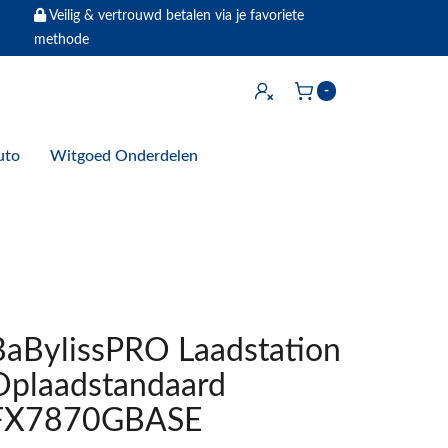
Veilig & vertrouwd betalen via je favoriete
methode
Inloggen
-
Winkelwagen
uto
Witgoed Onderdelen
BaBylissPRO Laadstation
Oplaadstandaard
FX7870GBASE