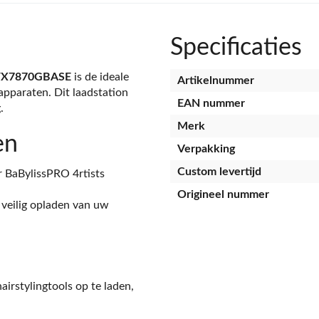
Specificaties
d FX7870GBASE
is de ideale
Artikelnummer
pparaten. Dit laadstation
EAN nummer
.
Merk
en
Verpakking
Custom levertijd
 BaBylissPRO 4rtists
Origineel nummer
veilig opladen van uw
irstylingtools op te laden,