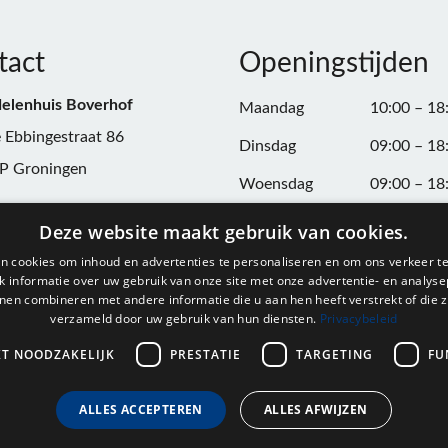
tact
Openingstijden
elenhuis Boverhof
Maandag
10:00 – 18
 Ebbingestraat 86
Dinsdag
09:00 – 18
P Groningen
Woensdag
09:00 – 18
n:
050-3187599
Donderdag
09:00 – 20
Deze website maakt gebruik van cookies.
Vrijdag
09:00 – 18
n cookies om inhoud en advertenties te personaliseren en om ons verkeer te
@onderdelenhuisgroningen.nl
 informatie over uw gebruik van onze site met onze advertentie- en analyse
Zaterdag
09:00 – 17
nen combineren met andere informatie die u aan hen heeft verstrekt of die z
verzameld door uw gebruik van hun diensten.
Privacybeleid
037743
Zondag
Gesloten
L004861667B24
KT NOODZAKELIJK
PRESTATIE
TARGETING
FU
ALLES ACCEPTEREN
ALLES AFWIJZEN