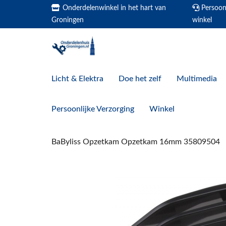
Onderdelenwinkel in het hart van
Persoonl
Groningen
winkel
Licht & Elektra
Doe het zelf
Multimedia
Persoonlijke Verzorging
Winkel
BaByliss Opzetkam Opzetkam 16mm 35809504