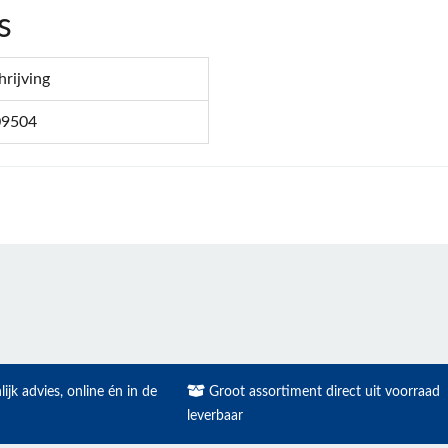
s
hrijving
09504
ijk advies, online én in de
Groot assortiment direct uit voorraad
leverbaar