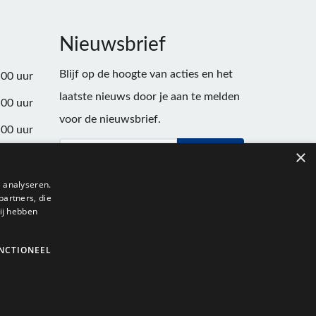
Nieuwsbrief
Blijf op de hoogte van acties en het
:00 uur
laatste nieuws door je aan te melden
:00 uur
voor de nieuwsbrief.
:00 uur
×
Verstuur
:00 uur
:00 uur
 analyseren.
partners, die
:00 uur
ij hebben
NCTIONEEL