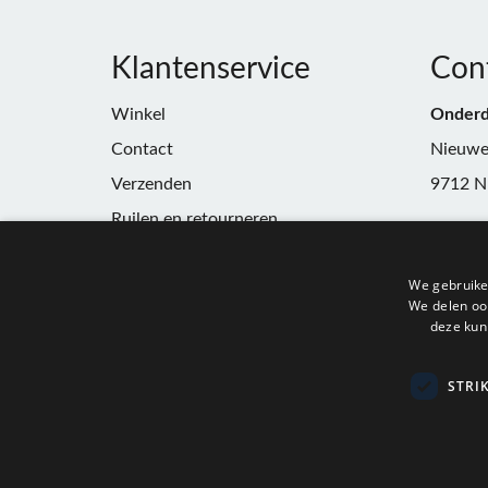
Klantenservice
Con
Winkel
Onderd
Contact
Nieuwe
Verzenden
9712 N
Ruilen en retourneren
Telefoo
Algemene voorwaarden
E-mail:
We gebruike
Privacy
winkel
We delen ook
deze kun
KvK:
91
BTW:
N
STRI