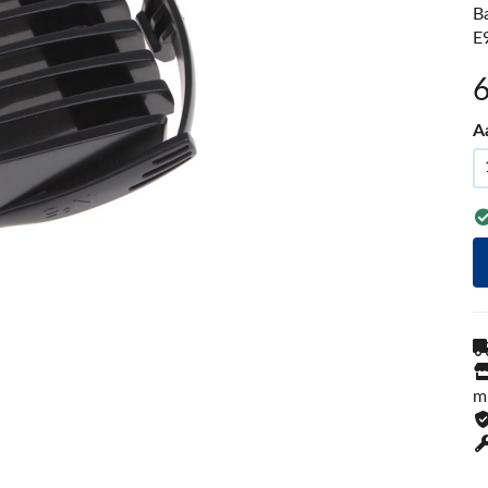
B
E
A
m