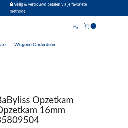
Veilig & vertrouwd betalen via je favoriete
methode
Inloggen
-
Winkelwagen
uto
Witgoed Onderdelen
BaByliss Opzetkam
Opzetkam 16mm
35809504